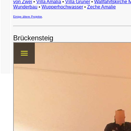
von Zwei
•
Villa Amalia
•
Villa Gruner
•
Wallfahrtskirche 
Wunderbau
•
Wupperhochwasser
•
Zeche Amalie
Einige ältere Projekte
.
Brückensteig