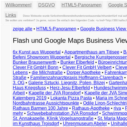
Willkommen!
DSGVO
HTML5-Panoramen
Google St
Links
Diese Webseite wurde fünfzehnmillionendreihundertzweitausendachthundertfünf mal aufg
Sie wollen uns verlinken? Ja gerne, nutzen Sie einfach den folgenden Code: <a href="http://360.hai
zeige alle
•
HTML5-Panoramen
•
Google Business Vie
Flash und Google Maps Business Vi
6x Kunst aus Wuppertal
•
Appartmenthaus am Titisee
•
B
Befeni Showroom Wuppertal
•
Bergische Kunstgenossen
Bunker Brausenwerth
•
Bunker Elberfeld
•
Büroeinricht
Clever Fit GmbH Bonn
•
Clever Fit GmbH Velbert
•
Clever
Lebens
•
die Milchstraße
•
Dorper Apotheke
•
Fahrenkam
Straße
•
Familienzahnarztpraxis Hoffmann-Clarenbach
•
3. OG
•
Galerie Sztucki, Liegnitz, Polen, Blizej
•
Gartenha
Haus Kriegsfuss
•
Herz-Jesu Elberfeld
•
Hundeschwimme
Arbeit
•
Kapelle der JVA Ronsdorf
•
Kapelle der JVA Si
Katernberg 2019
•
Lokanta Pizza Pasta
•
Maria im Schn
Nordbahntrasse Aussichtspunkte
•
Odile Liron-Schlecht
Rathaus Barmen 100 Jahre
•
Rathaus-Apotheke
•
riva
•
mehr
•
Schwebebahnstation JVA Ronsdorf
•
Schwimmop
St. Annakapelle, Klinik Vogelsangstraße
•
St. Maria Mag
im Kunsthaus Troisdorf
•
Uhrenmuseum Abeler
•
Unihall