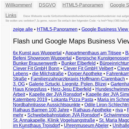
Willkommen!
DSGVO
HTML5-Panoramen
Google St
Links
Diese Webseite wurde fünfzehnmillionendreihundertviertausendeinhundertvier mal aufge
Sie wollen uns verlinken? Ja gerne, nutzen Sie einfach den folgenden Code: <a href="http://360.haif
zeige alle
•
HTML5-Panoramen
•
Google Business Vie
Flash und Google Maps Business Vi
6x Kunst aus Wuppertal
•
Appartmenthaus am Titisee
•
B
Befeni Showroom Wuppertal
•
Bergische Kunstgenossen
Bunker Brausenwerth
•
Bunker Elberfeld
•
Büroeinricht
Clever Fit GmbH Bonn
•
Clever Fit GmbH Velbert
•
Clever
Lebens
•
die Milchstraße
•
Dorper Apotheke
•
Fahrenkam
Straße
•
Familienzahnarztpraxis Hoffmann-Clarenbach
•
3. OG
•
Galerie Sztucki, Liegnitz, Polen, Blizej
•
Gartenha
Haus Kriegsfuss
•
Herz-Jesu Elberfeld
•
Hundeschwimme
Arbeit
•
Kapelle der JVA Ronsdorf
•
Kapelle der JVA Si
Katernberg 2019
•
Lokanta Pizza Pasta
•
Maria im Schn
Nordbahntrasse Aussichtspunkte
•
Odile Liron-Schlecht
Rathaus Barmen 100 Jahre
•
Rathaus-Apotheke
•
riva
•
mehr
•
Schwebebahnstation JVA Ronsdorf
•
Schwimmop
St. Annakapelle, Klinik Vogelsangstraße
•
St. Maria Mag
im Kunsthaus Troisdorf
•
Uhrenmuseum Abeler
•
Unihall