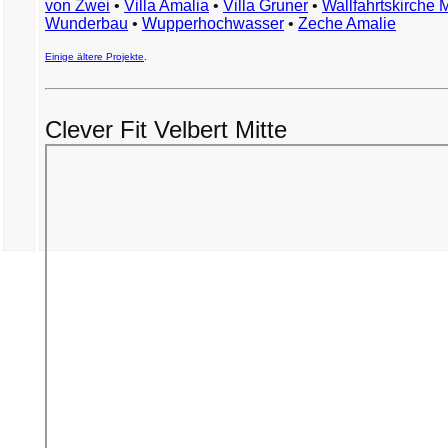
von Zwei
•
Villa Amalia
•
Villa Gruner
•
Wallfahrtskirche 
Wunderbau
•
Wupperhochwasser
•
Zeche Amalie
Einige ältere Projekte
.
Clever Fit Velbert Mitte