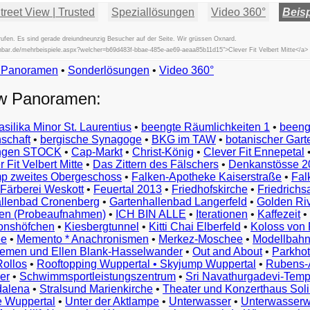
reet View | Trusted
Speziallösungen
Video 360°
Beisp
rufen. Es sind gerade dreiundneunzig Besucher auf der Seite. Wir grüssen Oxnard.
ischbar.de/mehrbeispiele.aspx?welcher=b69d483f-bbae-485e-ae69-aeaa85b11d15">Clever Fit Velbert Mitte</a>
w Panoramen
•
Beispiele
Sonderlösungen
•
Video 360°
Examples
ew Panoramen:
Exemples
Esempi
asilika Minor St. Laurentius
•
beengte Räumlichkeiten 1
•
beeng
Vorbeelden
schaft
•
bergische Synagoge
•
BKG im TAW
•
botanischer Gart
Przykłady
ungen STOCK
•
Cap-Markt
•
Christ-König
•
Clever Fit Ennepetal
Ejemplos
 Fit Velbert Mitte
•
Das Zittern des Fälschers
•
Denkanstösse 2
Örnekler
p zweites Obergeschoss
•
Falken-Apotheke Kaiserstraße
•
Fal
Παραδείγματα
Färberei Weskott
•
Feuertal 2013
•
Friedhofskirche
•
Friedrichs
Примеры
llenbad Cronenberg
•
Gartenhallenbad Langerfeld
•
Golden Ri
n (Probeaufnahmen)
•
ICH BIN ALLE
•
Iterationen
•
Kaffezeit
•
示
monshöfchen
•
Kiesbergtunnel
•
Kitti Chai Elberfeld
•
Koloss von 
例
ee
•
Memento * Anachronismen
•
Merkez-Moschee
•
Modellbahn
例
riemen und Ellen Blank-Hasselwander
•
Out and About
•
Parkhot
Rollos
•
Rooftopping Wuppertal • Skyjump Wuppertal
•
Rubens-
예
er
•
Schwimmsportleistungszentrum
•
Sri Navathurgadevi-Temp
dalena
•
Stralsund Marienkirche
•
Theater und Konzerthaus Sol
e Wuppertal
•
Unter der Aktlampe
•
Unterwasser
•
Unterwasserw