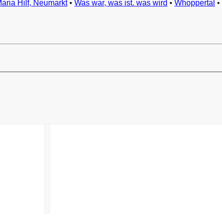
Maria Hilf, Neumarkt
•
Was war, was ist. was wird
•
Whoppertal
•