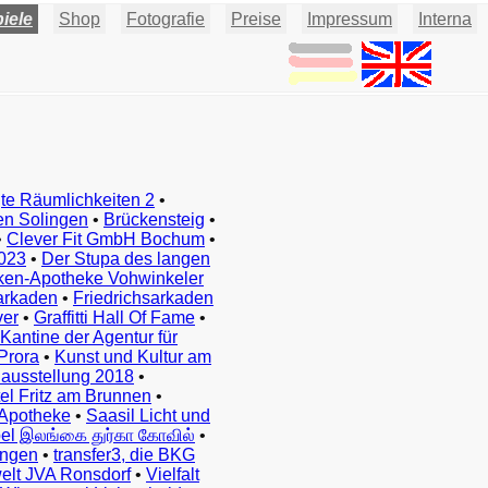
iele
Shop
Fotografie
Preise
Impressum
Interna
te Räumlichkeiten 2
•
en Solingen
•
Brückensteig
•
•
Clever Fit GmbH Bochum
•
023
•
Der Stupa des langen
ken-Apotheke Vohwinkeler
arkaden
•
Friedrichsarkaden
ver
•
Graffitti Hall Of Fame
•
Kantine der Agentur für
Prora
•
Kunst und Kultur am
ausstellung 2018
•
el Fritz am Brunnen
•
Apotheke
•
Saasil Licht und
el இலங்கை துர்கா கோவில்
•
ingen
•
transfer3, die BKG
elt JVA Ronsdorf
•
Vielfalt