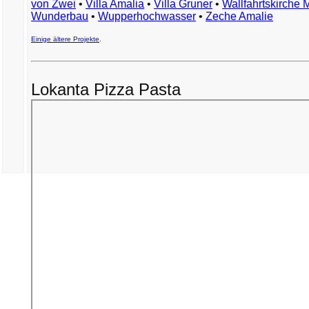
von Zwei
•
Villa Amalia
•
Villa Gruner
•
Wallfahrtskirche 
Wunderbau
•
Wupperhochwasser
•
Zeche Amalie
Einige ältere Projekte
.
Lokanta Pizza Pasta