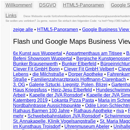
Willkommen!
DSGVO
HTML5-Panoramen
Google St
Links
Diese Webseite wurde fünfzehnmillionenzweihundertneunundneunzigtausendvierhundertvie
Sie wollen uns verlinken? Ja gerne, nutzen Sie einfach den folgenden Code: <a href="http://360.hai
zeige alle
•
HTML5-Panoramen
•
Google Business Vie
Flash und Google Maps Business Vi
6x Kunst aus Wuppertal
•
Appartmenthaus am Titisee
•
B
Befeni Showroom Wuppertal
•
Bergische Kunstgenossen
Bunker Brausenwerth
•
Bunker Elberfeld
•
Büroeinricht
Clever Fit GmbH Bonn
•
Clever Fit GmbH Velbert
•
Clever
Lebens
•
die Milchstraße
•
Dorper Apotheke
•
Fahrenkam
Straße
•
Familienzahnarztpraxis Hoffmann-Clarenbach
•
3. OG
•
Galerie Sztucki, Liegnitz, Polen, Blizej
•
Gartenha
Haus Kriegsfuss
•
Herz-Jesu Elberfeld
•
Hundeschwimme
Arbeit
•
Kapelle der JVA Ronsdorf
•
Kapelle der JVA Si
Katernberg 2019
•
Lokanta Pizza Pasta
•
Maria im Schn
Nordbahntrasse Aussichtspunkte
•
Odile Liron-Schlecht
Rathaus Barmen 100 Jahre
•
Rathaus-Apotheke
•
riva
•
mehr
•
Schwebebahnstation JVA Ronsdorf
•
Schwimmop
St. Annakapelle, Klinik Vogelsangstraße
•
St. Maria Mag
im Kunsthaus Troisdorf
•
Uhrenmuseum Abeler
•
Unihall