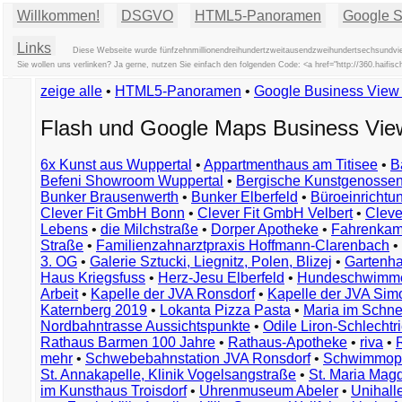
Willkommen!
DSGVO
HTML5-Panoramen
Google St
Links
Diese Webseite wurde fünfzehnmillionendreihundertzweitausendzweihundertsechsundvier
Sie wollen uns verlinken? Ja gerne, nutzen Sie einfach den folgenden Code: <a href="http://360.hai
zeige alle
•
HTML5-Panoramen
•
Google Business Vie
Flash und Google Maps Business Vi
6x Kunst aus Wuppertal
•
Appartmenthaus am Titisee
•
B
Befeni Showroom Wuppertal
•
Bergische Kunstgenossen
Bunker Brausenwerth
•
Bunker Elberfeld
•
Büroeinricht
Clever Fit GmbH Bonn
•
Clever Fit GmbH Velbert
•
Clever
Lebens
•
die Milchstraße
•
Dorper Apotheke
•
Fahrenkam
Straße
•
Familienzahnarztpraxis Hoffmann-Clarenbach
•
3. OG
•
Galerie Sztucki, Liegnitz, Polen, Blizej
•
Gartenha
Haus Kriegsfuss
•
Herz-Jesu Elberfeld
•
Hundeschwimme
Arbeit
•
Kapelle der JVA Ronsdorf
•
Kapelle der JVA Si
Katernberg 2019
•
Lokanta Pizza Pasta
•
Maria im Schn
Nordbahntrasse Aussichtspunkte
•
Odile Liron-Schlecht
Rathaus Barmen 100 Jahre
•
Rathaus-Apotheke
•
riva
•
mehr
•
Schwebebahnstation JVA Ronsdorf
•
Schwimmop
St. Annakapelle, Klinik Vogelsangstraße
•
St. Maria Mag
im Kunsthaus Troisdorf
•
Uhrenmuseum Abeler
•
Unihall