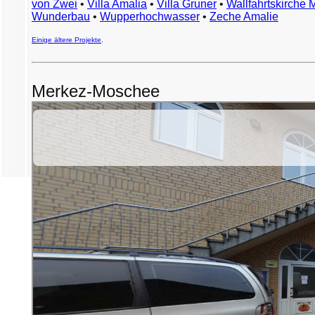
von Zwei
•
Villa Amalia
•
Villa Gruner
•
Wallfahrtskirche 
Wunderbau
•
Wupperhochwasser
•
Zeche Amalie
Einige ältere Projekte
.
Merkez-Moschee