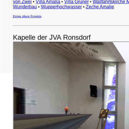
von Zwei
•
Villa Amalia
•
Villa Gruner
•
Wallfahrtskirche 
Wunderbau
•
Wupperhochwasser
•
Zeche Amalie
Einige ältere Projekte
.
Kapelle der JVA Ronsdorf