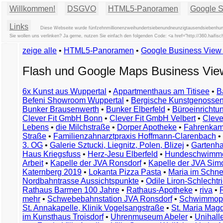
Willkommen!
DSGVO
HTML5-Panoramen
Google St
Links
Diese Webseite wurde fünfzehnmillionenzweihundertsiebenundneunzigtausendsiebenhunde
Sie wollen uns verlinken? Ja gerne, nutzen Sie einfach den folgenden Code: <a href="http://360.hai
zeige alle
•
HTML5-Panoramen
•
Google Business Vie
Flash und Google Maps Business Vi
6x Kunst aus Wuppertal
•
Appartmenthaus am Titisee
•
B
Befeni Showroom Wuppertal
•
Bergische Kunstgenossen
Bunker Brausenwerth
•
Bunker Elberfeld
•
Büroeinricht
Clever Fit GmbH Bonn
•
Clever Fit GmbH Velbert
•
Clever
Lebens
•
die Milchstraße
•
Dorper Apotheke
•
Fahrenkam
Straße
•
Familienzahnarztpraxis Hoffmann-Clarenbach
•
3. OG
•
Galerie Sztucki, Liegnitz, Polen, Blizej
•
Gartenha
Haus Kriegsfuss
•
Herz-Jesu Elberfeld
•
Hundeschwimme
Arbeit
•
Kapelle der JVA Ronsdorf
•
Kapelle der JVA Si
Katernberg 2019
•
Lokanta Pizza Pasta
•
Maria im Schn
Nordbahntrasse Aussichtspunkte
•
Odile Liron-Schlecht
Rathaus Barmen 100 Jahre
•
Rathaus-Apotheke
•
riva
•
mehr
•
Schwebebahnstation JVA Ronsdorf
•
Schwimmop
St. Annakapelle, Klinik Vogelsangstraße
•
St. Maria Mag
im Kunsthaus Troisdorf
•
Uhrenmuseum Abeler
•
Unihall