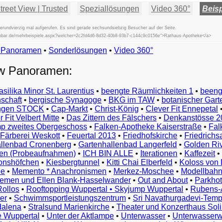
reet View | Trusted
Speziallösungen
Video 360°
Beisp
rundvierzig mal aufgerufen. Es sind gerade sechsundsiebzig Besucher auf der Seite.
ifischbar.de/mehrbeispiele.aspx?welcher=2c2fd4d6-8d32-40b8-93b7-c144c9c0156e">Rathaus-Apotheke</a>
w Panoramen
•
Beispiele
Sonderlösungen
•
Video 360°
Examples
ew Panoramen:
Exemples
Esempi
asilika Minor St. Laurentius
•
beengte Räumlichkeiten 1
•
beeng
Vorbeelden
schaft
•
bergische Synagoge
•
BKG im TAW
•
botanischer Gart
Przykłady
ungen STOCK
•
Cap-Markt
•
Christ-König
•
Clever Fit Ennepetal
Ejemplos
 Fit Velbert Mitte
•
Das Zittern des Fälschers
•
Denkanstösse 2
Örnekler
p zweites Obergeschoss
•
Falken-Apotheke Kaiserstraße
•
Fal
Παραδείγματα
Färberei Weskott
•
Feuertal 2013
•
Friedhofskirche
•
Friedrichs
Примеры
llenbad Cronenberg
•
Gartenhallenbad Langerfeld
•
Golden Ri
n (Probeaufnahmen)
•
ICH BIN ALLE
•
Iterationen
•
Kaffezeit
•
示
monshöfchen
•
Kiesbergtunnel
•
Kitti Chai Elberfeld
•
Koloss von 
例
ee
•
Memento * Anachronismen
•
Merkez-Moschee
•
Modellbahn
例
riemen und Ellen Blank-Hasselwander
•
Out and About
•
Parkhot
Rollos
•
Rooftopping Wuppertal • Skyjump Wuppertal
•
Rubens-
예
er
•
Schwimmsportleistungszentrum
•
Sri Navathurgadevi-Temp
dalena
•
Stralsund Marienkirche
•
Theater und Konzerthaus Sol
e Wuppertal
•
Unter der Aktlampe
•
Unterwasser
•
Unterwasserw