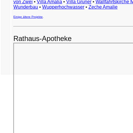
von Zwei
•
Villa Amalia
•
Villa Gruner
•
Wallfahrtskirche 
Wunderbau
•
Wupperhochwasser
•
Zeche Amalie
Einige ältere Projekte
.
Rathaus-Apotheke