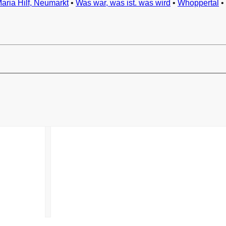
Maria Hilf, Neumarkt
•
Was war, was ist. was wird
•
Whoppertal
•