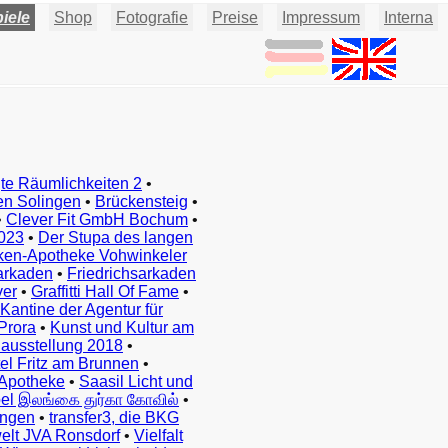
iele
Shop
Fotografie
Preise
Impressum
Interna
te Räumlichkeiten 2
•
en Solingen
•
Brückensteig
•
•
Clever Fit GmbH Bochum
•
023
•
Der Stupa des langen
ken-Apotheke Vohwinkeler
arkaden
•
Friedrichsarkaden
ver
•
Graffitti Hall Of Fame
•
Kantine der Agentur für
Prora
•
Kunst und Kultur am
ausstellung 2018
•
el Fritz am Brunnen
•
Apotheke
•
Saasil Licht und
el இலங்கை துர்கா கோவில்
•
ingen
•
transfer3, die BKG
elt JVA Ronsdorf
•
Vielfalt