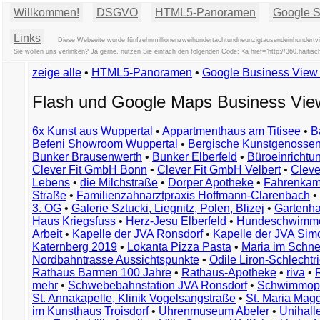
Willkommen!
DSGVO
HTML5-Panoramen
Google St
Links
Diese Webseite wurde fünfzehnmillionenzweihundertachtundneunzigtausendeinhundertvie
Sie wollen uns verlinken? Ja gerne, nutzen Sie einfach den folgenden Code: <a href="http://360.ha
zeige alle
•
HTML5-Panoramen
•
Google Business Vie
Flash und Google Maps Business Vi
6x Kunst aus Wuppertal
•
Appartmenthaus am Titisee
•
B
Befeni Showroom Wuppertal
•
Bergische Kunstgenossen
Bunker Brausenwerth
•
Bunker Elberfeld
•
Büroeinricht
Clever Fit GmbH Bonn
•
Clever Fit GmbH Velbert
•
Clever
Lebens
•
die Milchstraße
•
Dorper Apotheke
•
Fahrenkam
Straße
•
Familienzahnarztpraxis Hoffmann-Clarenbach
•
3. OG
•
Galerie Sztucki, Liegnitz, Polen, Blizej
•
Gartenha
Haus Kriegsfuss
•
Herz-Jesu Elberfeld
•
Hundeschwimme
Arbeit
•
Kapelle der JVA Ronsdorf
•
Kapelle der JVA Si
Katernberg 2019
•
Lokanta Pizza Pasta
•
Maria im Schn
Nordbahntrasse Aussichtspunkte
•
Odile Liron-Schlecht
Rathaus Barmen 100 Jahre
•
Rathaus-Apotheke
•
riva
•
mehr
•
Schwebebahnstation JVA Ronsdorf
•
Schwimmop
St. Annakapelle, Klinik Vogelsangstraße
•
St. Maria Mag
im Kunsthaus Troisdorf
•
Uhrenmuseum Abeler
•
Unihall