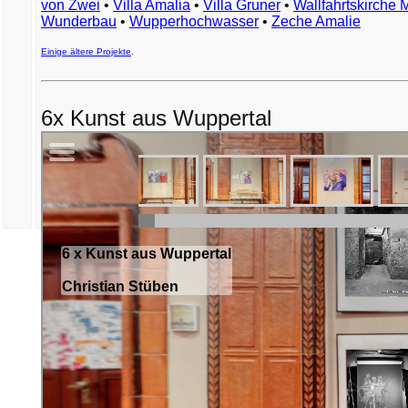
von Zwei
•
Villa Amalia
•
Villa Gruner
•
Wallfahrtskirche 
Wunderbau
•
Wupperhochwasser
•
Zeche Amalie
Einige ältere Projekte
.
6x Kunst aus Wuppertal