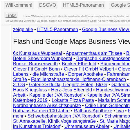
Willkommen!
DSGVO
HTML5-Panoramen
Google St
Links
Diese Webseite wurde fünfzehnmillionendreihundertfünftausendvierhundertfünfzehn mal a
Sie wollen uns verlinken? Ja gerne, nutzen Sie einfach den folgenden Code: <a href="http://360.ha
zeige alle
•
HTML5-Panoramen
•
Google Business Vie
Flash und Google Maps Business Vi
6x Kunst aus Wuppertal
•
Appartmenthaus am Titisee
•
B
Befeni Showroom Wuppertal
•
Bergische Kunstgenossen
Bunker Brausenwerth
•
Bunker Elberfeld
•
Büroeinricht
Clever Fit GmbH Bonn
•
Clever Fit GmbH Velbert
•
Clever
Lebens
•
die Milchstraße
•
Dorper Apotheke
•
Fahrenkam
Straße
•
Familienzahnarztpraxis Hoffmann-Clarenbach
•
3. OG
•
Galerie Sztucki, Liegnitz, Polen, Blizej
•
Gartenha
Haus Kriegsfuss
•
Herz-Jesu Elberfeld
•
Hundeschwimme
Arbeit
•
Kapelle der JVA Ronsdorf
•
Kapelle der JVA Si
Katernberg 2019
•
Lokanta Pizza Pasta
•
Maria im Schn
Nordbahntrasse Aussichtspunkte
•
Odile Liron-Schlecht
Rathaus Barmen 100 Jahre
•
Rathaus-Apotheke
•
riva
•
mehr
•
Schwebebahnstation JVA Ronsdorf
•
Schwimmop
St. Annakapelle, Klinik Vogelsangstraße
•
St. Maria Mag
im Kunsthaus Troisdorf
•
Uhrenmuseum Abeler
•
Unihall