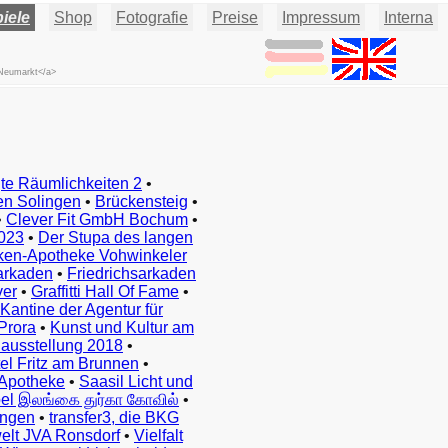
iele
Shop
Fotografie
Preise
Impressum
Interna
 Neumarkt</a>
te Räumlichkeiten 2
•
en Solingen
•
Brückensteig
•
•
Clever Fit GmbH Bochum
•
023
•
Der Stupa des langen
ken-Apotheke Vohwinkeler
arkaden
•
Friedrichsarkaden
ver
•
Graffitti Hall Of Fame
•
Kantine der Agentur für
Prora
•
Kunst und Kultur am
ausstellung 2018
•
el Fritz am Brunnen
•
Apotheke
•
Saasil Licht und
el இலங்கை துர்கா கோவில்
•
ingen
•
transfer3, die BKG
elt JVA Ronsdorf
•
Vielfalt