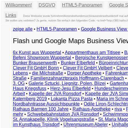
Willkommen!
DSGVO
HTML5-Panoramen
Google St
Links
Diese Webseite wurde fünfzehnmillionendreihundertsechstausendzweihundertelf mal aufg
Sie wollen uns verlinken? Ja gerne, nutzen Sie einfach den folgenden Code: <a href="http://360.haif
zeige alle
•
HTML5-Panoramen
•
Google Business Vie
Flash und Google Maps Business Vi
6x Kunst aus Wuppertal
•
Appartmenthaus am Titisee
•
B
Befeni Showroom Wuppertal
•
Bergische Kunstgenossen
Bunker Brausenwerth
•
Bunker Elberfeld
•
Büroeinricht
Clever Fit GmbH Bonn
•
Clever Fit GmbH Velbert
•
Clever
Lebens
•
die Milchstraße
•
Dorper Apotheke
•
Fahrenkam
Straße
•
Familienzahnarztpraxis Hoffmann-Clarenbach
•
3. OG
•
Galerie Sztucki, Liegnitz, Polen, Blizej
•
Gartenha
Haus Kriegsfuss
•
Herz-Jesu Elberfeld
•
Hundeschwimme
Arbeit
•
Kapelle der JVA Ronsdorf
•
Kapelle der JVA Si
Katernberg 2019
•
Lokanta Pizza Pasta
•
Maria im Schn
Nordbahntrasse Aussichtspunkte
•
Odile Liron-Schlecht
Rathaus Barmen 100 Jahre
•
Rathaus-Apotheke
•
riva
•
mehr
•
Schwebebahnstation JVA Ronsdorf
•
Schwimmop
St. Annakapelle, Klinik Vogelsangstraße
•
St. Maria Mag
im Kunsthaus Troisdorf
•
Uhrenmuseum Abeler
•
Unihall