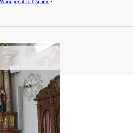
Whoppertal Lichtscheid
•