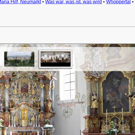
Maria Hilf, Neumarkt
•
Was war, was ist. was wird
•
Whoppertal
•