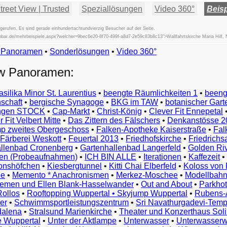
reet View | Trusted
Speziallösungen
Video 360°
Beisp
erufen. Es sind gerade einhundertachtundvierzig Besucher auf der Seite.
ischbar.de/mehrbeispiele.aspx?welcher=9bec6e20-8f70-499f-a8d7-2e59c83b8c13">Wallfahrtskirche Maria Hilf,
w Panoramen
•
Beispiele
Sonderlösungen
•
Video 360°
Examples
ew Panoramen:
Exemples
Esempi
asilika Minor St. Laurentius
•
beengte Räumlichkeiten 1
•
beeng
Vorbeelden
schaft
•
bergische Synagoge
•
BKG im TAW
•
botanischer Gart
Przykłady
ungen STOCK
•
Cap-Markt
•
Christ-König
•
Clever Fit Ennepetal
Ejemplos
 Fit Velbert Mitte
•
Das Zittern des Fälschers
•
Denkanstösse 2
Örnekler
p zweites Obergeschoss
•
Falken-Apotheke Kaiserstraße
•
Fal
Παραδείγματα
Färberei Weskott
•
Feuertal 2013
•
Friedhofskirche
•
Friedrichs
Примеры
llenbad Cronenberg
•
Gartenhallenbad Langerfeld
•
Golden Ri
n (Probeaufnahmen)
•
ICH BIN ALLE
•
Iterationen
•
Kaffezeit
•
示
monshöfchen
•
Kiesbergtunnel
•
Kitti Chai Elberfeld
•
Koloss von 
例
ee
•
Memento * Anachronismen
•
Merkez-Moschee
•
Modellbahn
例
riemen und Ellen Blank-Hasselwander
•
Out and About
•
Parkhot
Rollos
•
Rooftopping Wuppertal • Skyjump Wuppertal
•
Rubens-
예
er
•
Schwimmsportleistungszentrum
•
Sri Navathurgadevi-Temp
dalena
•
Stralsund Marienkirche
•
Theater und Konzerthaus Sol
e Wuppertal
•
Unter der Aktlampe
•
Unterwasser
•
Unterwasserw