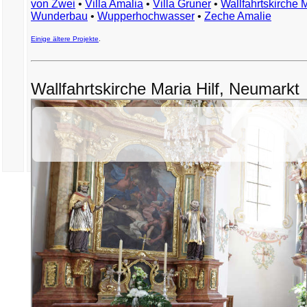
von Zwei
•
Villa Amalia
•
Villa Gruner
•
Wallfahrtskirche 
Wunderbau
•
Wupperhochwasser
•
Zeche Amalie
Einige ältere Projekte
.
Wallfahrtskirche Maria Hilf, Neumarkt