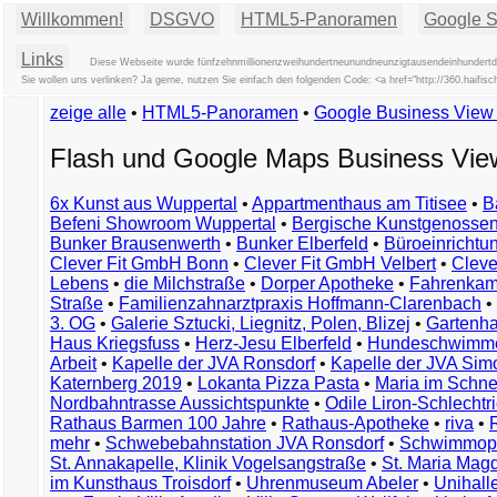
Willkommen!
DSGVO
HTML5-Panoramen
Google St
Links
Diese Webseite wurde fünfzehnmillionenzweihundertneunundneunzigtausendeinhundertdre
Sie wollen uns verlinken? Ja gerne, nutzen Sie einfach den folgenden Code: <a href="http://360.hai
zeige alle
•
HTML5-Panoramen
•
Google Business Vie
Flash und Google Maps Business Vi
6x Kunst aus Wuppertal
•
Appartmenthaus am Titisee
•
B
Befeni Showroom Wuppertal
•
Bergische Kunstgenossen
Bunker Brausenwerth
•
Bunker Elberfeld
•
Büroeinricht
Clever Fit GmbH Bonn
•
Clever Fit GmbH Velbert
•
Clever
Lebens
•
die Milchstraße
•
Dorper Apotheke
•
Fahrenkam
Straße
•
Familienzahnarztpraxis Hoffmann-Clarenbach
•
3. OG
•
Galerie Sztucki, Liegnitz, Polen, Blizej
•
Gartenha
Haus Kriegsfuss
•
Herz-Jesu Elberfeld
•
Hundeschwimme
Arbeit
•
Kapelle der JVA Ronsdorf
•
Kapelle der JVA Si
Katernberg 2019
•
Lokanta Pizza Pasta
•
Maria im Schn
Nordbahntrasse Aussichtspunkte
•
Odile Liron-Schlecht
Rathaus Barmen 100 Jahre
•
Rathaus-Apotheke
•
riva
•
mehr
•
Schwebebahnstation JVA Ronsdorf
•
Schwimmop
St. Annakapelle, Klinik Vogelsangstraße
•
St. Maria Mag
im Kunsthaus Troisdorf
•
Uhrenmuseum Abeler
•
Unihall