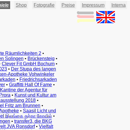
iele
Shop
Fotografie
Preise
Impressum
Interna
te Räumlichkeiten 2
•
en Solingen
•
Brückensteig
•
•
Clever Fit GmbH Bochum
•
023
•
Der Stupa des langen
ken-Apotheke Vohwinkeler
arkaden
•
Friedrichsarkaden
ver
•
Graffitti Hall Of Fame
•
Kantine der Agentur für
Prora
•
Kunst und Kultur am
ausstellung 2018
•
el Fritz am Brunnen
•
Apotheke
•
Saasil Licht und
el இலங்கை துர்கா கோவில்
•
ingen
•
transfer3, die BKG
elt JVA Ronsdorf
•
Vielfalt