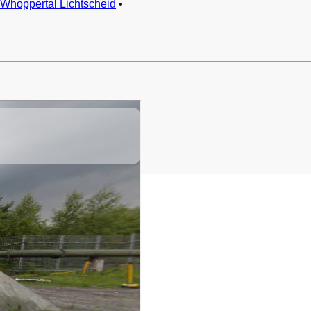
Whoppertal Lichtscheid
•