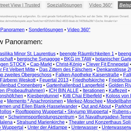
reet View | Trusted
Speziallösungen
Video 360°
Beisp
iundneunzig mal aufgerufen. Es sind gerade fünfundfünfzig Besucher auf der Seite. Wir grüssen Oxnard.
fischbar.de/mehrbeispiele.aspx?welcher=d2f1fef4-06e2-4833-bbab-dc7405b8a28b">Zeche Amalie</a>
w Panoramen
•
Beispiele
Sonderlösungen
•
Video 360°
Examples
ew Panoramen:
Exemples
Esempi
asilika Minor St. Laurentius
•
beengte Räumlichkeiten 1
•
beeng
Vorbeelden
schaft
•
bergische Synagoge
•
BKG im TAW
•
botanischer Gart
Przykłady
ungen STOCK
•
Cap-Markt
•
Christ-König
•
Clever Fit Ennepetal
Ejemplos
 Fit Velbert Mitte
•
Das Zittern des Fälschers
•
Denkanstösse 2
Örnekler
p zweites Obergeschoss
•
Falken-Apotheke Kaiserstraße
•
Fal
Παραδείγματα
Färberei Weskott
•
Feuertal 2013
•
Friedhofskirche
•
Friedrichs
Примеры
llenbad Cronenberg
•
Gartenhallenbad Langerfeld
•
Golden Ri
n (Probeaufnahmen)
•
ICH BIN ALLE
•
Iterationen
•
Kaffezeit
•
示
monshöfchen
•
Kiesbergtunnel
•
Kitti Chai Elberfeld
•
Koloss von 
例
ee
•
Memento * Anachronismen
•
Merkez-Moschee
•
Modellbahn
例
riemen und Ellen Blank-Hasselwander
•
Out and About
•
Parkhot
Rollos
•
Rooftopping Wuppertal • Skyjump Wuppertal
•
Rubens-
예
er
•
Schwimmsportleistungszentrum
•
Sri Navathurgadevi-Temp
dalena
•
Stralsund Marienkirche
•
Theater und Konzerthaus Sol
e Wuppertal
•
Unter der Aktlampe
•
Unterwasser
•
Unterwasserw