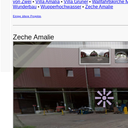
von Zwei
•
Villa Amalia
•
Villa Gruner
•
Wallfahrtskirche 
Wunderbau
•
Wupperhochwasser
•
Zeche Amalie
Einige ältere Projekte
.
Zeche Amalie