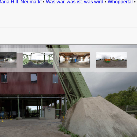
Maria Hilf, Neumarkt
•
Was war, was ist. was wird
•
Whoppertal
•