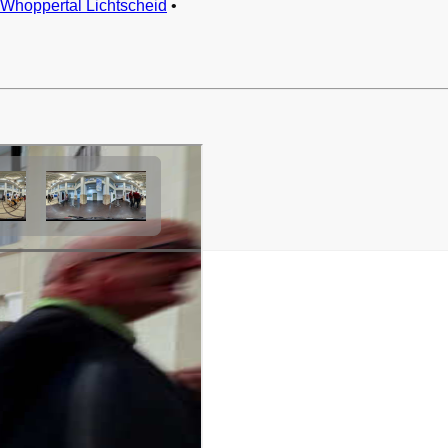
Whoppertal Lichtscheid
•