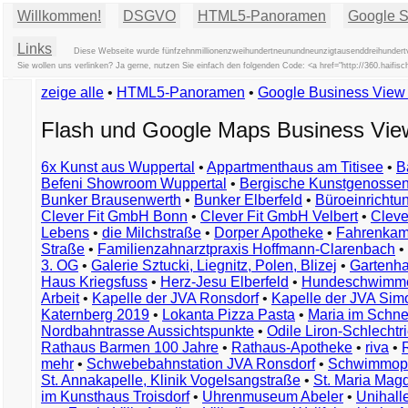
Willkommen!
DSGVO
HTML5-Panoramen
Google St
Links
Diese Webseite wurde fünfzehnmillionenzweihundertneunundneunzigtausenddreihundertvi
Sie wollen uns verlinken? Ja gerne, nutzen Sie einfach den folgenden Code: <a href="http://360.haif
zeige alle
•
HTML5-Panoramen
•
Google Business Vie
Flash und Google Maps Business Vi
6x Kunst aus Wuppertal
•
Appartmenthaus am Titisee
•
B
Befeni Showroom Wuppertal
•
Bergische Kunstgenossen
Bunker Brausenwerth
•
Bunker Elberfeld
•
Büroeinricht
Clever Fit GmbH Bonn
•
Clever Fit GmbH Velbert
•
Clever
Lebens
•
die Milchstraße
•
Dorper Apotheke
•
Fahrenkam
Straße
•
Familienzahnarztpraxis Hoffmann-Clarenbach
•
3. OG
•
Galerie Sztucki, Liegnitz, Polen, Blizej
•
Gartenha
Haus Kriegsfuss
•
Herz-Jesu Elberfeld
•
Hundeschwimme
Arbeit
•
Kapelle der JVA Ronsdorf
•
Kapelle der JVA Si
Katernberg 2019
•
Lokanta Pizza Pasta
•
Maria im Schn
Nordbahntrasse Aussichtspunkte
•
Odile Liron-Schlecht
Rathaus Barmen 100 Jahre
•
Rathaus-Apotheke
•
riva
•
mehr
•
Schwebebahnstation JVA Ronsdorf
•
Schwimmop
St. Annakapelle, Klinik Vogelsangstraße
•
St. Maria Mag
im Kunsthaus Troisdorf
•
Uhrenmuseum Abeler
•
Unihall