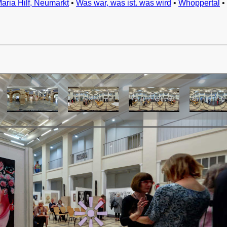
Maria Hilf, Neumarkt
•
Was war, was ist. was wird
•
Whoppertal
•