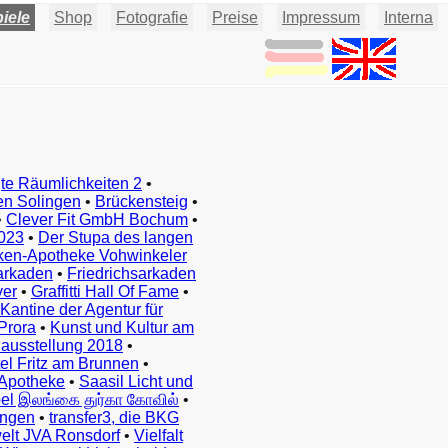
iele
Shop
Fotografie
Preise
Impressum
Interna
te Räumlichkeiten 2
•
en Solingen
•
Brückensteig
•
•
Clever Fit GmbH Bochum
•
023
•
Der Stupa des langen
ken-Apotheke Vohwinkeler
arkaden
•
Friedrichsarkaden
ver
•
Graffitti Hall Of Fame
•
Kantine der Agentur für
Prora
•
Kunst und Kultur am
ausstellung 2018
•
el Fritz am Brunnen
•
Apotheke
•
Saasil Licht und
el இலங்கை துர்கா கோவில்
•
ingen
•
transfer3, die BKG
elt JVA Ronsdorf
•
Vielfalt