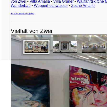
von Zwei
•
Villa Amalia
•
Villa Gruner
•
Wallfahrtskirche 
Wunderbau
•
Wupperhochwasser
•
Zeche Amalie
Einige ältere Projekte
.
Vielfalt von Zwei