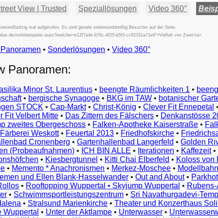
reet View | Trusted
Speziallösungen
Video 360°
Beisp
erundfünfzig mal aufgerufen. Es sind gerade siebenunddreißig Besucher auf der Seite.
ischbar.de/mehrbeispiele.aspx?welcher=e12f7a4e-876c-4f25-b5f3-cc82331a71e9">Vielfalt von Zwei</a>
w Panoramen
•
Beispiele
Sonderlösungen
•
Video 360°
Examples
ew Panoramen:
Exemples
Esempi
asilika Minor St. Laurentius
•
beengte Räumlichkeiten 1
•
beeng
Vorbeelden
schaft
•
bergische Synagoge
•
BKG im TAW
•
botanischer Gart
Przykłady
ungen STOCK
•
Cap-Markt
•
Christ-König
•
Clever Fit Ennepetal
Ejemplos
 Fit Velbert Mitte
•
Das Zittern des Fälschers
•
Denkanstösse 2
Örnekler
p zweites Obergeschoss
•
Falken-Apotheke Kaiserstraße
•
Fal
Παραδείγματα
Färberei Weskott
•
Feuertal 2013
•
Friedhofskirche
•
Friedrichs
Примеры
llenbad Cronenberg
•
Gartenhallenbad Langerfeld
•
Golden Ri
n (Probeaufnahmen)
•
ICH BIN ALLE
•
Iterationen
•
Kaffezeit
•
示
monshöfchen
•
Kiesbergtunnel
•
Kitti Chai Elberfeld
•
Koloss von 
例
ee
•
Memento * Anachronismen
•
Merkez-Moschee
•
Modellbahn
例
riemen und Ellen Blank-Hasselwander
•
Out and About
•
Parkhot
Rollos
•
Rooftopping Wuppertal • Skyjump Wuppertal
•
Rubens-
예
er
•
Schwimmsportleistungszentrum
•
Sri Navathurgadevi-Temp
dalena
•
Stralsund Marienkirche
•
Theater und Konzerthaus Sol
e Wuppertal
•
Unter der Aktlampe
•
Unterwasser
•
Unterwasserw