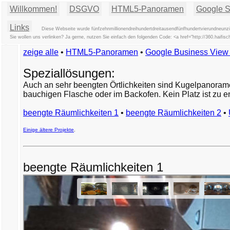
Willkommen!
DSGVO
HTML5-Panoramen
Google St
Links
Diese Webseite wurde fünfzehnmillionendreihundertdreitausendfünfhundertvierundneunzig
Sie wollen uns verlinken? Ja gerne, nutzen Sie einfach den folgenden Code: <a href="http://360.haifis
zeige alle
•
HTML5-Panoramen
•
Google Business Vie
Speziallösungen:
Auch an sehr beengten Örtlichkeiten sind Kugelpanorame
bauchigen Flasche oder im Backofen. Kein Platz ist zu en
beengte Räumlichkeiten 1
•
beengte Räumlichkeiten 2
•
Einige ältere Projekte
.
beengte Räumlichkeiten 1