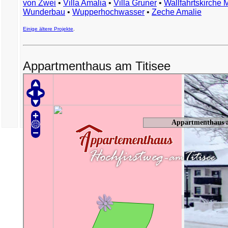
von Zwei
•
Villa Amalia
•
Villa Gruner
•
Wallfahrtskirche 
Wunderbau
•
Wupperhochwasser
•
Zeche Amalie
Einige ältere Projekte
.
Appartmenthaus am Titisee