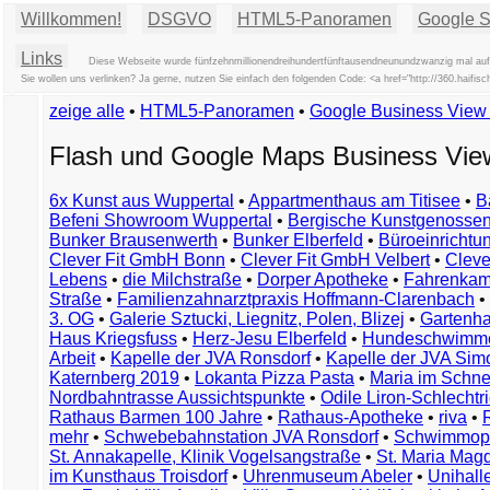
Willkommen!
DSGVO
HTML5-Panoramen
Google St
Links
Diese Webseite wurde fünfzehnmillionendreihundertfünftausendneunundzwanzig mal aufg
Sie wollen uns verlinken? Ja gerne, nutzen Sie einfach den folgenden Code: <a href="http://360.hai
zeige alle
•
HTML5-Panoramen
•
Google Business Vie
Flash und Google Maps Business Vi
6x Kunst aus Wuppertal
•
Appartmenthaus am Titisee
•
B
Befeni Showroom Wuppertal
•
Bergische Kunstgenossen
Bunker Brausenwerth
•
Bunker Elberfeld
•
Büroeinricht
Clever Fit GmbH Bonn
•
Clever Fit GmbH Velbert
•
Clever
Lebens
•
die Milchstraße
•
Dorper Apotheke
•
Fahrenkam
Straße
•
Familienzahnarztpraxis Hoffmann-Clarenbach
•
3. OG
•
Galerie Sztucki, Liegnitz, Polen, Blizej
•
Gartenha
Haus Kriegsfuss
•
Herz-Jesu Elberfeld
•
Hundeschwimme
Arbeit
•
Kapelle der JVA Ronsdorf
•
Kapelle der JVA Si
Katernberg 2019
•
Lokanta Pizza Pasta
•
Maria im Schn
Nordbahntrasse Aussichtspunkte
•
Odile Liron-Schlecht
Rathaus Barmen 100 Jahre
•
Rathaus-Apotheke
•
riva
•
mehr
•
Schwebebahnstation JVA Ronsdorf
•
Schwimmop
St. Annakapelle, Klinik Vogelsangstraße
•
St. Maria Mag
im Kunsthaus Troisdorf
•
Uhrenmuseum Abeler
•
Unihall