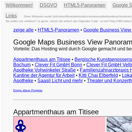
Willkommen!
DSGVO
HTML5-Panoramen
Google St
Links
Diese Webseite wurde fünfzehnmillionendreihundertzweitausenddreihundertachtundvierzi
Sie wollen uns verlinken? Ja gerne, nutzen Sie einfach den folgenden Code: <a href="http://360.haifis
zeige alle
•
HTML5-Panoramen
•
Google Business Vie
Google Maps Business View Panoram
Vorteile: Das Hosting wird durch Google gemacht und be
Appartmenthaus am Titisee
•
Bergische Kunstgenossens
Bochum
•
Clever Fit GmbH Bonn
•
Clever Fit GmbH Velb
Apotheke Vohwinkeler Straße
•
Familienzahnarztpraxis
Kantine der Agentur für Arbeit
•
Kitti Chai Elberfeld
•
Loka
Apotheke
•
Saasil Licht und mehr
•
Theater und Konzert
Einige ältere Projekte
.
Appartmenthaus am Titisee