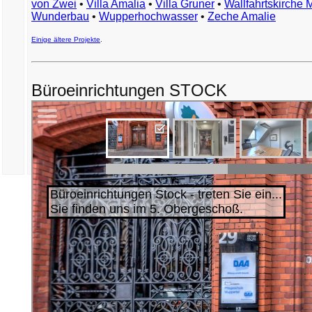
von Zwei
•
Villa Amalia
•
Villa Gruner
•
Wallfahrtskirche 
Wunderbau
•
Wupperhochwasser
•
Zeche Amalie
Einige ältere Projekte
.
Büroeinrichtungen STOCK