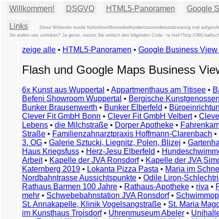
Willkommen!
DSGVO
HTML5-Panoramen
Google St
Links
Diese Webseite wurde fünfzehnmillionendreihunderttausendeinundzwanzig mal aufgerufe
Sie wollen uns verlinken? Ja gerne, nutzen Sie einfach den folgenden Code: <a href="http://360.hai
zeige alle
•
HTML5-Panoramen
•
Google Business Vie
Flash und Google Maps Business Vi
6x Kunst aus Wuppertal
•
Appartmenthaus am Titisee
•
B
Befeni Showroom Wuppertal
•
Bergische Kunstgenossen
Bunker Brausenwerth
•
Bunker Elberfeld
•
Büroeinricht
Clever Fit GmbH Bonn
•
Clever Fit GmbH Velbert
•
Clever
Lebens
•
die Milchstraße
•
Dorper Apotheke
•
Fahrenkam
Straße
•
Familienzahnarztpraxis Hoffmann-Clarenbach
•
3. OG
•
Galerie Sztucki, Liegnitz, Polen, Blizej
•
Gartenha
Haus Kriegsfuss
•
Herz-Jesu Elberfeld
•
Hundeschwimme
Arbeit
•
Kapelle der JVA Ronsdorf
•
Kapelle der JVA Si
Katernberg 2019
•
Lokanta Pizza Pasta
•
Maria im Schn
Nordbahntrasse Aussichtspunkte
•
Odile Liron-Schlecht
Rathaus Barmen 100 Jahre
•
Rathaus-Apotheke
•
riva
•
mehr
•
Schwebebahnstation JVA Ronsdorf
•
Schwimmop
St. Annakapelle, Klinik Vogelsangstraße
•
St. Maria Mag
im Kunsthaus Troisdorf
•
Uhrenmuseum Abeler
•
Unihall