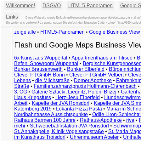
Willkommen!
DSGVO
HTML5-Panoramen
Google St
Links
Diese Webseite wurde fünfzehnmillionendreihundertneuntausenddreiundzwanzig mal aufg
Sie wollen uns verlinken? Ja gerne, nutzen Sie einfach den folgenden Code: <a href="http://360.haif
zeige alle
•
HTML5-Panoramen
•
Google Business Vie
Flash und Google Maps Business Vi
6x Kunst aus Wuppertal
•
Appartmenthaus am Titisee
•
B
Befeni Showroom Wuppertal
•
Bergische Kunstgenossen
Bunker Brausenwerth
•
Bunker Elberfeld
•
Büroeinricht
Clever Fit GmbH Bonn
•
Clever Fit GmbH Velbert
•
Clever
Lebens
•
die Milchstraße
•
Dorper Apotheke
•
Fahrenkam
Straße
•
Familienzahnarztpraxis Hoffmann-Clarenbach
•
3. OG
•
Galerie Sztucki, Liegnitz, Polen, Blizej
•
Gartenha
Haus Kriegsfuss
•
Herz-Jesu Elberfeld
•
Hundeschwimme
Arbeit
•
Kapelle der JVA Ronsdorf
•
Kapelle der JVA Si
Katernberg 2019
•
Lokanta Pizza Pasta
•
Maria im Schn
Nordbahntrasse Aussichtspunkte
•
Odile Liron-Schlecht
Rathaus Barmen 100 Jahre
•
Rathaus-Apotheke
•
riva
•
mehr
•
Schwebebahnstation JVA Ronsdorf
•
Schwimmop
St. Annakapelle, Klinik Vogelsangstraße
•
St. Maria Mag
im Kunsthaus Troisdorf
•
Uhrenmuseum Abeler
•
Unihall