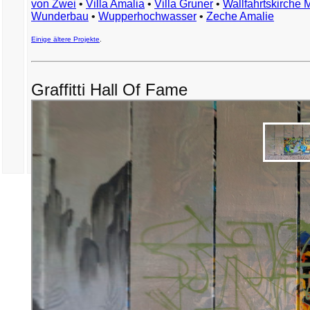
von Zwei
•
Villa Amalia
•
Villa Gruner
•
Wallfahrtskirche 
Wunderbau
•
Wupperhochwasser
•
Zeche Amalie
Einige ältere Projekte
.
Graffitti Hall Of Fame