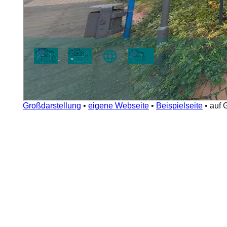
Großdarstellung
•
eigene Webseite
•
Beispielseite
•
auf 