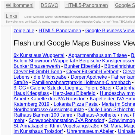
Willkommen!
DSGVO
HTML5-Panoramen
Google St
Links
Diese Webseite wurde fünfzehnmillionenzweihundertachtundneunzigtausendfünfhundertsi
Sie wollen uns verlinken? Ja gerne, nutzen Sie einfach den folgenden Code: <a href="http://360.hai
zeige alle
•
HTML5-Panoramen
•
Google Business Vie
Flash und Google Maps Business Vi
6x Kunst aus Wuppertal
•
Appartmenthaus am Titisee
•
B
Befeni Showroom Wuppertal
•
Bergische Kunstgenossen
Bunker Brausenwerth
•
Bunker Elberfeld
•
Büroeinricht
Clever Fit GmbH Bonn
•
Clever Fit GmbH Velbert
•
Clever
Lebens
•
die Milchstraße
•
Dorper Apotheke
•
Fahrenkam
Straße
•
Familienzahnarztpraxis Hoffmann-Clarenbach
•
3. OG
•
Galerie Sztucki, Liegnitz, Polen, Blizej
•
Gartenha
Haus Kriegsfuss
•
Herz-Jesu Elberfeld
•
Hundeschwimme
Arbeit
•
Kapelle der JVA Ronsdorf
•
Kapelle der JVA Si
Katernberg 2019
•
Lokanta Pizza Pasta
•
Maria im Schn
Nordbahntrasse Aussichtspunkte
•
Odile Liron-Schlecht
Rathaus Barmen 100 Jahre
•
Rathaus-Apotheke
•
riva
•
mehr
•
Schwebebahnstation JVA Ronsdorf
•
Schwimmop
St. Annakapelle, Klinik Vogelsangstraße
•
St. Maria Mag
im Kunsthaus Troisdorf
•
Uhrenmuseum Abeler
•
Unihall