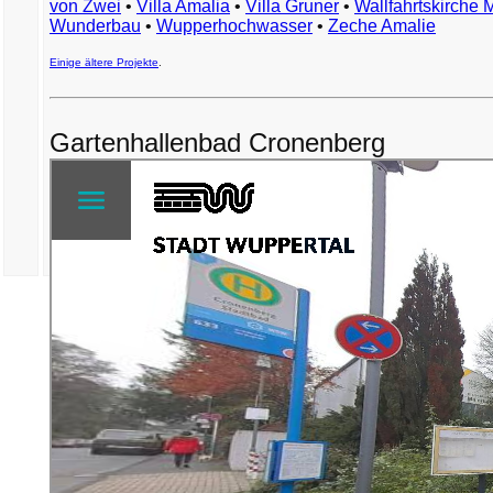
von Zwei
•
Villa Amalia
•
Villa Gruner
•
Wallfahrtskirche 
Wunderbau
•
Wupperhochwasser
•
Zeche Amalie
Einige ältere Projekte
.
Gartenhallenbad Cronenberg