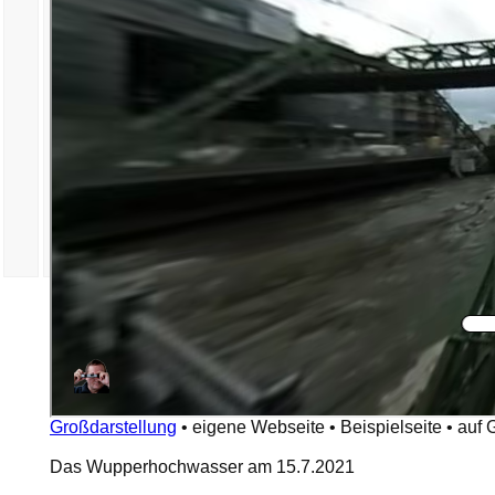
Großdarstellung
•
eigene Webseite
•
Beispielseite
•
auf 
Das Wupperhochwasser am 15.7.2021