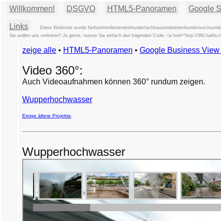
Willkommen!
DSGVO
HTML5-Panoramen
Google St
Links
Diese Webseite wurde fünfzehnmillionendreihundertachttausendsiebenhundertsechsunddr
Sie wollen uns verlinken? Ja gerne, nutzen Sie einfach den folgenden Code: <a href="http://360.hai
zeige alle
•
HTML5-Panoramen
•
Google Business Vie
Video 360°:
Auch Videoaufnahmen können 360° rundum zeigen.
Wupperhochwasser
Einige ältere Projekte
.
Wupperhochwasser