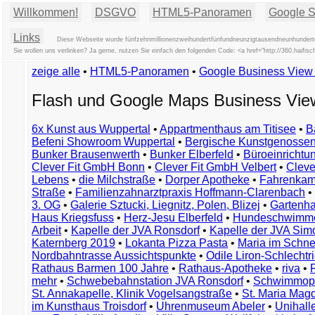
Willkommen!
DSGVO
HTML5-Panoramen
Google St
Links
Diese Webseite wurde fünfzehnmillionenzweihundertfünfundneunzigtausendneunhundertdr
Sie wollen uns verlinken? Ja gerne, nutzen Sie einfach den folgenden Code: <a href="http://360.hai
zeige alle
•
HTML5-Panoramen
•
Google Business Vie
Flash und Google Maps Business Vi
6x Kunst aus Wuppertal
•
Appartmenthaus am Titisee
•
B
Befeni Showroom Wuppertal
•
Bergische Kunstgenossen
Bunker Brausenwerth
•
Bunker Elberfeld
•
Büroeinricht
Clever Fit GmbH Bonn
•
Clever Fit GmbH Velbert
•
Clever
Lebens
•
die Milchstraße
•
Dorper Apotheke
•
Fahrenkam
Straße
•
Familienzahnarztpraxis Hoffmann-Clarenbach
•
3. OG
•
Galerie Sztucki, Liegnitz, Polen, Blizej
•
Gartenha
Haus Kriegsfuss
•
Herz-Jesu Elberfeld
•
Hundeschwimme
Arbeit
•
Kapelle der JVA Ronsdorf
•
Kapelle der JVA Si
Katernberg 2019
•
Lokanta Pizza Pasta
•
Maria im Schn
Nordbahntrasse Aussichtspunkte
•
Odile Liron-Schlecht
Rathaus Barmen 100 Jahre
•
Rathaus-Apotheke
•
riva
•
mehr
•
Schwebebahnstation JVA Ronsdorf
•
Schwimmop
St. Annakapelle, Klinik Vogelsangstraße
•
St. Maria Mag
im Kunsthaus Troisdorf
•
Uhrenmuseum Abeler
•
Unihall