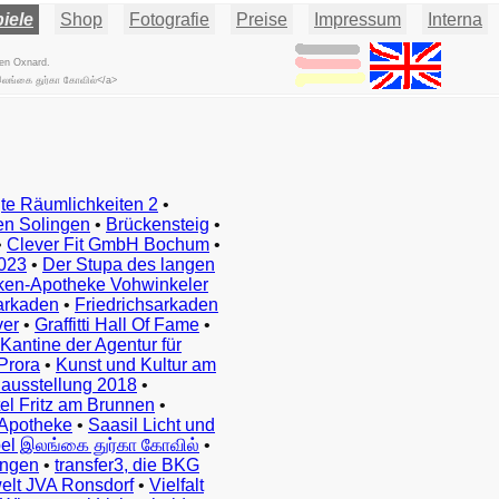
iele
Shop
Fotografie
Preise
Impressum
Interna
sen Oxnard.
இலங்கை துர்கா கோவில்</a>
te Räumlichkeiten 2
•
en Solingen
•
Brückensteig
•
•
Clever Fit GmbH Bochum
•
023
•
Der Stupa des langen
ken-Apotheke Vohwinkeler
arkaden
•
Friedrichsarkaden
ver
•
Graffitti Hall Of Fame
•
Kantine der Agentur für
Prora
•
Kunst und Kultur am
ausstellung 2018
•
el Fritz am Brunnen
•
Apotheke
•
Saasil Licht und
el இலங்கை துர்கா கோவில்
•
ingen
•
transfer3, die BKG
elt JVA Ronsdorf
•
Vielfalt