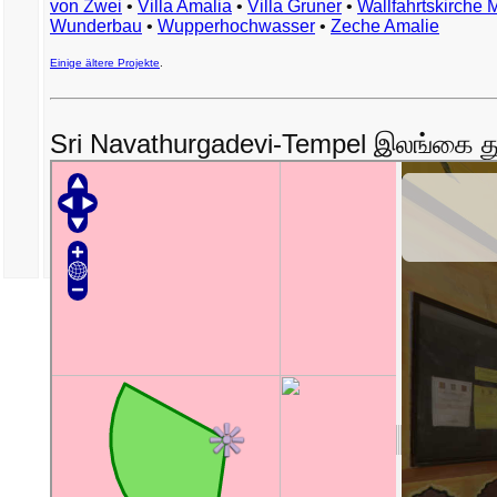
von Zwei
•
Villa Amalia
•
Villa Gruner
•
Wallfahrtskirche 
Wunderbau
•
Wupperhochwasser
•
Zeche Amalie
Einige ältere Projekte
.
Sri Navathurgadevi-Tempel இலங்கை து