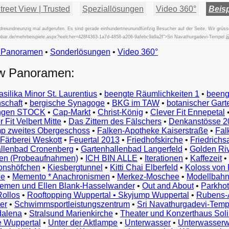
reet View | Trusted
Speziallösungen
Video 360°
Beisp
eiundneunzig mal aufgerufen. Es sind gerade einhundertneunundfünfzig Besucher auf der Seite. Wir grüs
fischbar.de/mehrbeispiele.aspx?welcher=428f4363-1a7d-4858-a206-9afebc9a9a2f">Sri Navathurgadevi-Tempel 
w Panoramen
•
Beispiele
Sonderlösungen
•
Video 360°
Examples
ew Panoramen:
Exemples
Esempi
asilika Minor St. Laurentius
•
beengte Räumlichkeiten 1
•
beeng
Vorbeelden
schaft
•
bergische Synagoge
•
BKG im TAW
•
botanischer Gart
Przykłady
ungen STOCK
•
Cap-Markt
•
Christ-König
•
Clever Fit Ennepetal
Ejemplos
 Fit Velbert Mitte
•
Das Zittern des Fälschers
•
Denkanstösse 2
Örnekler
p zweites Obergeschoss
•
Falken-Apotheke Kaiserstraße
•
Fal
Παραδείγματα
Färberei Weskott
•
Feuertal 2013
•
Friedhofskirche
•
Friedrichs
Примеры
llenbad Cronenberg
•
Gartenhallenbad Langerfeld
•
Golden Ri
n (Probeaufnahmen)
•
ICH BIN ALLE
•
Iterationen
•
Kaffezeit
•
示
monshöfchen
•
Kiesbergtunnel
•
Kitti Chai Elberfeld
•
Koloss von 
例
ee
•
Memento * Anachronismen
•
Merkez-Moschee
•
Modellbahn
例
riemen und Ellen Blank-Hasselwander
•
Out and About
•
Parkhot
Rollos
•
Rooftopping Wuppertal • Skyjump Wuppertal
•
Rubens-
예
er
•
Schwimmsportleistungszentrum
•
Sri Navathurgadevi-Temp
dalena
•
Stralsund Marienkirche
•
Theater und Konzerthaus Sol
e Wuppertal
•
Unter der Aktlampe
•
Unterwasser
•
Unterwasserw