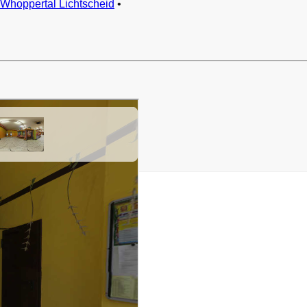
Whoppertal Lichtscheid
•