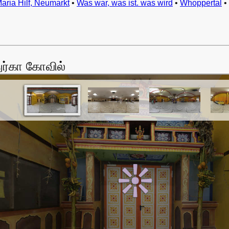
Maria Hilf, Neumarkt
•
Was war, was ist. was wird
•
Whoppertal
•
ர்கா கோவில்