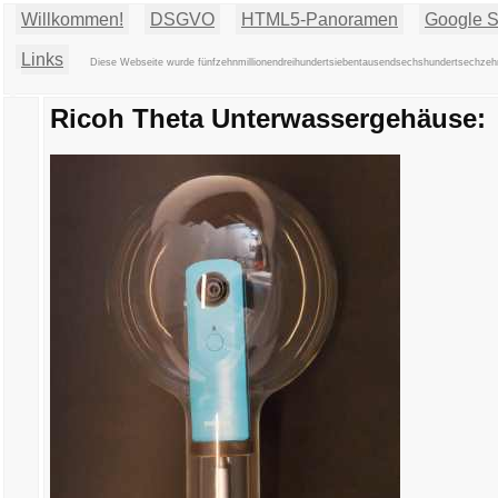
Willkommen!
DSGVO
HTML5-Panoramen
Google St
Links
Diese Webseite wurde fünfzehnmillionendreihundertsiebentausendsechshundertsechzehn 
Ricoh Theta Unterwassergehäuse: