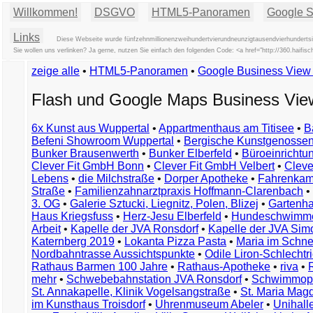
Willkommen!
DSGVO
HTML5-Panoramen
Google St
Links
Diese Webseite wurde fünfzehnmillionenzweihundertvierundneunzigtausendvierhundertsie
Sie wollen uns verlinken? Ja gerne, nutzen Sie einfach den folgenden Code: <a href="http://360.hai
zeige alle
•
HTML5-Panoramen
•
Google Business Vie
Flash und Google Maps Business Vi
6x Kunst aus Wuppertal
•
Appartmenthaus am Titisee
•
B
Befeni Showroom Wuppertal
•
Bergische Kunstgenossen
Bunker Brausenwerth
•
Bunker Elberfeld
•
Büroeinricht
Clever Fit GmbH Bonn
•
Clever Fit GmbH Velbert
•
Clever
Lebens
•
die Milchstraße
•
Dorper Apotheke
•
Fahrenkam
Straße
•
Familienzahnarztpraxis Hoffmann-Clarenbach
•
3. OG
•
Galerie Sztucki, Liegnitz, Polen, Blizej
•
Gartenha
Haus Kriegsfuss
•
Herz-Jesu Elberfeld
•
Hundeschwimme
Arbeit
•
Kapelle der JVA Ronsdorf
•
Kapelle der JVA Si
Katernberg 2019
•
Lokanta Pizza Pasta
•
Maria im Schn
Nordbahntrasse Aussichtspunkte
•
Odile Liron-Schlecht
Rathaus Barmen 100 Jahre
•
Rathaus-Apotheke
•
riva
•
mehr
•
Schwebebahnstation JVA Ronsdorf
•
Schwimmop
St. Annakapelle, Klinik Vogelsangstraße
•
St. Maria Mag
im Kunsthaus Troisdorf
•
Uhrenmuseum Abeler
•
Unihall