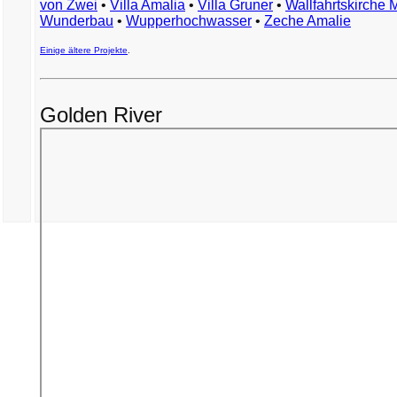
von Zwei
•
Villa Amalia
•
Villa Gruner
•
Wallfahrtskirche 
Wunderbau
•
Wupperhochwasser
•
Zeche Amalie
Einige ältere Projekte
.
Golden River