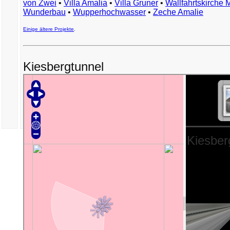
von Zwei
•
Villa Amalia
•
Villa Gruner
•
Wallfahrtskirche 
Wunderbau
•
Wupperhochwasser
•
Zeche Amalie
Einige ältere Projekte
.
Kiesbergtunnel