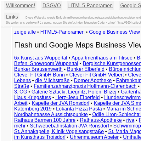
Willkommen!
DSGVO
HTML5-Panoramen
Google St
Links
Diese Webseite wurde fünfzehnmillionendreihundertzweitausendsiebenhundertsiebenundne
Sie wollen uns verlinken? Ja gerne, nutzen Sie einfach den folgenden Code: <a href="http://360.hai
zeige alle
•
HTML5-Panoramen
•
Google Business Vie
Flash und Google Maps Business Vi
6x Kunst aus Wuppertal
•
Appartmenthaus am Titisee
•
B
Befeni Showroom Wuppertal
•
Bergische Kunstgenossen
Bunker Brausenwerth
•
Bunker Elberfeld
•
Büroeinricht
Clever Fit GmbH Bonn
•
Clever Fit GmbH Velbert
•
Clever
Lebens
•
die Milchstraße
•
Dorper Apotheke
•
Fahrenkam
Straße
•
Familienzahnarztpraxis Hoffmann-Clarenbach
•
3. OG
•
Galerie Sztucki, Liegnitz, Polen, Blizej
•
Gartenha
Haus Kriegsfuss
•
Herz-Jesu Elberfeld
•
Hundeschwimme
Arbeit
•
Kapelle der JVA Ronsdorf
•
Kapelle der JVA Si
Katernberg 2019
•
Lokanta Pizza Pasta
•
Maria im Schn
Nordbahntrasse Aussichtspunkte
•
Odile Liron-Schlecht
Rathaus Barmen 100 Jahre
•
Rathaus-Apotheke
•
riva
•
mehr
•
Schwebebahnstation JVA Ronsdorf
•
Schwimmop
St. Annakapelle, Klinik Vogelsangstraße
•
St. Maria Mag
im Kunsthaus Troisdorf
•
Uhrenmuseum Abeler
•
Unihall