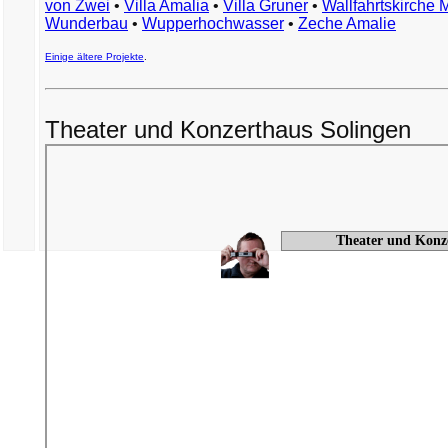
von Zwei
•
Villa Amalia
•
Villa Gruner
•
Wallfahrtskirche 
Wunderbau
•
Wupperhochwasser
•
Zeche Amalie
Einige ältere Projekte
.
Theater und Konzerthaus Solingen