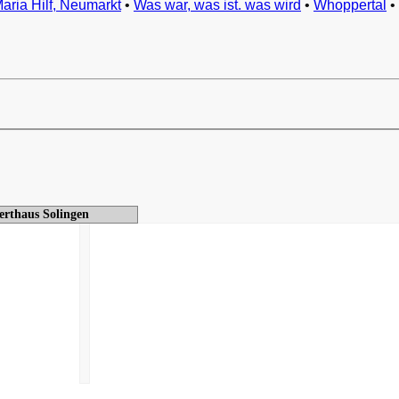
Maria Hilf, Neumarkt
•
Was war, was ist. was wird
•
Whoppertal
•