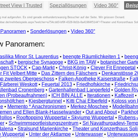
reet View | Trusted
Speziallösungen
Video 360°
Beisp
 mal aufgerufen. Es sind gerade einhundertzwanzig Besucher auf der Seite. Wir grüssen Oxnard.
fischbar.de/mehrbeispiele.aspx?welcher=a754cdd3-bf9f-4328-8d1b-8a41984f5144">Theater und Konzerthaus So
w Panoramen
•
Beispiele
Sonderlösungen
•
Video 360°
Examples
ew Panoramen:
Exemples
Esempi
asilika Minor St. Laurentius
•
beengte Räumlichkeiten 1
•
beeng
Vorbeelden
schaft
•
bergische Synagoge
•
BKG im TAW
•
botanischer Gart
Przykłady
ungen STOCK
•
Cap-Markt
•
Christ-König
•
Clever Fit Ennepetal
Ejemplos
 Fit Velbert Mitte
•
Das Zittern des Fälschers
•
Denkanstösse 2
Örnekler
p zweites Obergeschoss
•
Falken-Apotheke Kaiserstraße
•
Fal
Παραδείγματα
Färberei Weskott
•
Feuertal 2013
•
Friedhofskirche
•
Friedrichs
Примеры
llenbad Cronenberg
•
Gartenhallenbad Langerfeld
•
Golden Ri
n (Probeaufnahmen)
•
ICH BIN ALLE
•
Iterationen
•
Kaffezeit
•
示
monshöfchen
•
Kiesbergtunnel
•
Kitti Chai Elberfeld
•
Koloss von 
例
ee
•
Memento * Anachronismen
•
Merkez-Moschee
•
Modellbahn
例
riemen und Ellen Blank-Hasselwander
•
Out and About
•
Parkhot
Rollos
•
Rooftopping Wuppertal • Skyjump Wuppertal
•
Rubens-
예
er
•
Schwimmsportleistungszentrum
•
Sri Navathurgadevi-Temp
dalena
•
Stralsund Marienkirche
•
Theater und Konzerthaus Sol
e Wuppertal
•
Unter der Aktlampe
•
Unterwasser
•
Unterwasserw