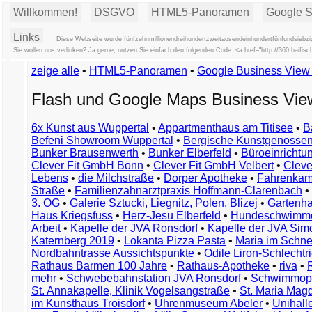
Willkommen!
DSGVO
HTML5-Panoramen
Google St
Links
Diese Webseite wurde fünfzehnmillionendreihundertzweitausendeinhundertfünfundsiebzig
Sie wollen uns verlinken? Ja gerne, nutzen Sie einfach den folgenden Code: <a href="http://360.hai
zeige alle
•
HTML5-Panoramen
•
Google Business Vie
Flash und Google Maps Business Vi
6x Kunst aus Wuppertal
•
Appartmenthaus am Titisee
•
B
Befeni Showroom Wuppertal
•
Bergische Kunstgenossen
Bunker Brausenwerth
•
Bunker Elberfeld
•
Büroeinricht
Clever Fit GmbH Bonn
•
Clever Fit GmbH Velbert
•
Clever
Lebens
•
die Milchstraße
•
Dorper Apotheke
•
Fahrenkam
Straße
•
Familienzahnarztpraxis Hoffmann-Clarenbach
•
3. OG
•
Galerie Sztucki, Liegnitz, Polen, Blizej
•
Gartenha
Haus Kriegsfuss
•
Herz-Jesu Elberfeld
•
Hundeschwimme
Arbeit
•
Kapelle der JVA Ronsdorf
•
Kapelle der JVA Si
Katernberg 2019
•
Lokanta Pizza Pasta
•
Maria im Schn
Nordbahntrasse Aussichtspunkte
•
Odile Liron-Schlecht
Rathaus Barmen 100 Jahre
•
Rathaus-Apotheke
•
riva
•
mehr
•
Schwebebahnstation JVA Ronsdorf
•
Schwimmop
St. Annakapelle, Klinik Vogelsangstraße
•
St. Maria Mag
im Kunsthaus Troisdorf
•
Uhrenmuseum Abeler
•
Unihall