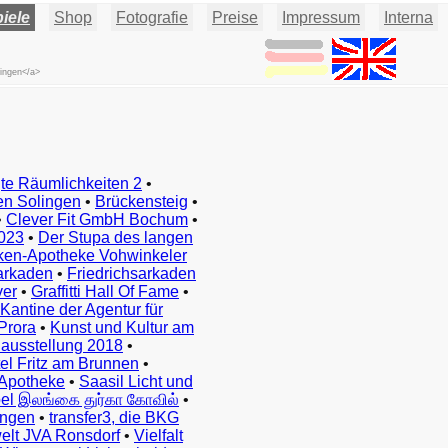
iele
Shop
Fotografie
Preise
Impressum
Interna
lingen</a>
te Räumlichkeiten 2
•
en Solingen
•
Brückensteig
•
•
Clever Fit GmbH Bochum
•
023
•
Der Stupa des langen
ken-Apotheke Vohwinkeler
arkaden
•
Friedrichsarkaden
ver
•
Graffitti Hall Of Fame
•
Kantine der Agentur für
Prora
•
Kunst und Kultur am
ausstellung 2018
•
el Fritz am Brunnen
•
Apotheke
•
Saasil Licht und
el இலங்கை துர்கா கோவில்
•
ingen
•
transfer3, die BKG
elt JVA Ronsdorf
•
Vielfalt