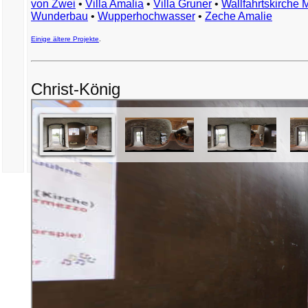
von Zwei
•
Villa Amalia
•
Villa Gruner
•
Wallfahrtskirche 
Wunderbau
•
Wupperhochwasser
•
Zeche Amalie
Einige ältere Projekte
.
Christ-König