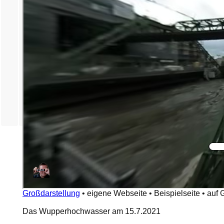
Großdarstellung
•
eigene Webseite
•
Beispielseite
•
auf 
Das Wupperhochwasser am 15.7.2021