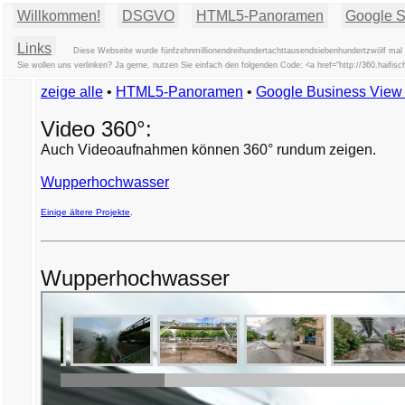
Willkommen!
DSGVO
HTML5-Panoramen
Google St
Links
Diese Webseite wurde fünfzehnmillionendreihundertachttausendsiebenhundertzwölf mal a
Sie wollen uns verlinken? Ja gerne, nutzen Sie einfach den folgenden Code: <a href="http://360.haifis
zeige alle
•
HTML5-Panoramen
•
Google Business Vie
Video 360°:
Auch Videoaufnahmen können 360° rundum zeigen.
Wupperhochwasser
Einige ältere Projekte
.
Wupperhochwasser