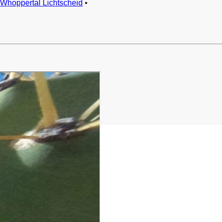
Whoppertal Lichtscheid
•