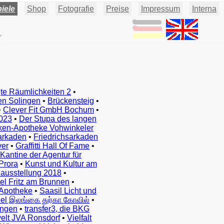
iele
Shop
Fotografie
Preise
Impressum
Interna
>
te Räumlichkeiten 2
•
en Solingen
•
Brückensteig
•
•
Clever Fit GmbH Bochum
•
023
•
Der Stupa des langen
ken-Apotheke Vohwinkeler
arkaden
•
Friedrichsarkaden
ver
•
Graffitti Hall Of Fame
•
Kantine der Agentur für
Prora
•
Kunst und Kultur am
ausstellung 2018
•
el Fritz am Brunnen
•
Apotheke
•
Saasil Licht und
el இலங்கை துர்கா கோவில்
•
ingen
•
transfer3, die BKG
elt JVA Ronsdorf
•
Vielfalt