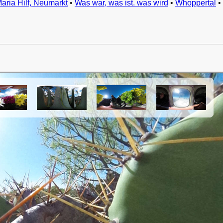
Maria Hilf, Neumarkt
•
Was war, was ist. was wird
•
Whoppertal
•