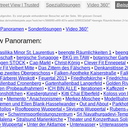
reet View | Trusted
Speziallösungen
Video 360°
Beisp
fgerufen. Es sind gerade einhundertvier Besucher auf der Seite. Wir grüssen Oxnard.
fischbar.de/mehrbeispiele.aspx?welcher=c5666f80-e6f9-407e-aebd-326f6323d3df">beengte Räumlichkeiten 2</a
w Panoramen
•
Beispiele
Sonderlösungen
•
Video 360°
Examples
ew Panoramen:
Exemples
Esempi
asilika Minor St. Laurentius
•
beengte Räumlichkeiten 1
•
beeng
Vorbeelden
schaft
•
bergische Synagoge
•
BKG im TAW
•
botanischer Gart
Przykłady
ungen STOCK
•
Cap-Markt
•
Christ-König
•
Clever Fit Ennepetal
Ejemplos
 Fit Velbert Mitte
•
Das Zittern des Fälschers
•
Denkanstösse 2
Örnekler
p zweites Obergeschoss
•
Falken-Apotheke Kaiserstraße
•
Fal
Παραδείγματα
Färberei Weskott
•
Feuertal 2013
•
Friedhofskirche
•
Friedrichs
Примеры
llenbad Cronenberg
•
Gartenhallenbad Langerfeld
•
Golden Ri
n (Probeaufnahmen)
•
ICH BIN ALLE
•
Iterationen
•
Kaffezeit
•
示
monshöfchen
•
Kiesbergtunnel
•
Kitti Chai Elberfeld
•
Koloss von 
例
ee
•
Memento * Anachronismen
•
Merkez-Moschee
•
Modellbahn
例
riemen und Ellen Blank-Hasselwander
•
Out and About
•
Parkhot
Rollos
•
Rooftopping Wuppertal • Skyjump Wuppertal
•
Rubens-
예
er
•
Schwimmsportleistungszentrum
•
Sri Navathurgadevi-Temp
dalena
•
Stralsund Marienkirche
•
Theater und Konzerthaus Sol
e Wuppertal
•
Unter der Aktlampe
•
Unterwasser
•
Unterwasserw