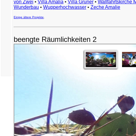
von Zwei
•
Villa Amalia
•
Villa Gruner
•
Wallfahrtskirche 
Wunderbau
•
Wupperhochwasser
•
Zeche Amalie
Einige ältere Projekte
.
beengte Räumlichkeiten 2