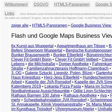
Willkommen!
DSGVO
HTML5-Panoramen
Google St
Links
Diese Webseite wurde fünfzehnmillionendreihundertviertausenddreihundertsechzig mal au
Sie wollen uns verlinken? Ja gerne, nutzen Sie einfach den folgenden Code: <a href="http://360.hai
zeige alle
•
HTML5-Panoramen
•
Google Business Vie
Flash und Google Maps Business Vi
6x Kunst aus Wuppertal
•
Appartmenthaus am Titisee
•
B
Befeni Showroom Wuppertal
•
Bergische Kunstgenossen
Bunker Brausenwerth
•
Bunker Elberfeld
•
Büroeinricht
Clever Fit GmbH Bonn
•
Clever Fit GmbH Velbert
•
Clever
Lebens
•
die Milchstraße
•
Dorper Apotheke
•
Fahrenkam
Straße
•
Familienzahnarztpraxis Hoffmann-Clarenbach
•
3. OG
•
Galerie Sztucki, Liegnitz, Polen, Blizej
•
Gartenha
Haus Kriegsfuss
•
Herz-Jesu Elberfeld
•
Hundeschwimme
Arbeit
•
Kapelle der JVA Ronsdorf
•
Kapelle der JVA Si
Katernberg 2019
•
Lokanta Pizza Pasta
•
Maria im Schn
Nordbahntrasse Aussichtspunkte
•
Odile Liron-Schlecht
Rathaus Barmen 100 Jahre
•
Rathaus-Apotheke
•
riva
•
mehr
•
Schwebebahnstation JVA Ronsdorf
•
Schwimmop
St. Annakapelle, Klinik Vogelsangstraße
•
St. Maria Mag
im Kunsthaus Troisdorf
•
Uhrenmuseum Abeler
•
Unihall