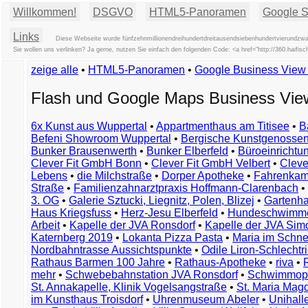
Willkommen!
DSGVO
HTML5-Panoramen
Google St
Links
Diese Webseite wurde fünfzehnmillionendreihundertdreitausendsiebenhundertvierundzwan
Sie wollen uns verlinken? Ja gerne, nutzen Sie einfach den folgenden Code: <a href="http://360.hai
zeige alle
•
HTML5-Panoramen
•
Google Business Vie
Flash und Google Maps Business Vi
6x Kunst aus Wuppertal
•
Appartmenthaus am Titisee
•
B
Befeni Showroom Wuppertal
•
Bergische Kunstgenossen
Bunker Brausenwerth
•
Bunker Elberfeld
•
Büroeinricht
Clever Fit GmbH Bonn
•
Clever Fit GmbH Velbert
•
Clever
Lebens
•
die Milchstraße
•
Dorper Apotheke
•
Fahrenkam
Straße
•
Familienzahnarztpraxis Hoffmann-Clarenbach
•
3. OG
•
Galerie Sztucki, Liegnitz, Polen, Blizej
•
Gartenha
Haus Kriegsfuss
•
Herz-Jesu Elberfeld
•
Hundeschwimme
Arbeit
•
Kapelle der JVA Ronsdorf
•
Kapelle der JVA Si
Katernberg 2019
•
Lokanta Pizza Pasta
•
Maria im Schn
Nordbahntrasse Aussichtspunkte
•
Odile Liron-Schlecht
Rathaus Barmen 100 Jahre
•
Rathaus-Apotheke
•
riva
•
mehr
•
Schwebebahnstation JVA Ronsdorf
•
Schwimmop
St. Annakapelle, Klinik Vogelsangstraße
•
St. Maria Mag
im Kunsthaus Troisdorf
•
Uhrenmuseum Abeler
•
Unihall