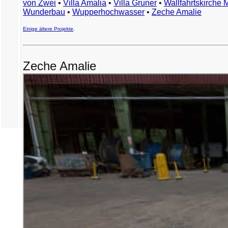
von Zwei
•
Villa Amalia
•
Villa Gruner
•
Wallfahrtskirche 
Wunderbau
•
Wupperhochwasser
•
Zeche Amalie
Einige ältere Projekte
.
Zeche Amalie