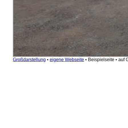
Großdarstellung
•
eigene Webseite
•
Beispielseite
•
auf 