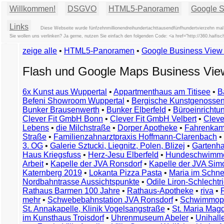
Willkommen!
DSGVO
HTML5-Panoramen
Google St
Links
Diese Webseite wurde fünfzehnmillionendreihundertachttausendfünfhundertvierzehn mal 
Sie wollen uns verlinken? Ja gerne, nutzen Sie einfach den folgenden Code: <a href="http://360.hai
zeige alle
•
HTML5-Panoramen
•
Google Business Vie
Flash und Google Maps Business Vi
6x Kunst aus Wuppertal
•
Appartmenthaus am Titisee
•
B
Befeni Showroom Wuppertal
•
Bergische Kunstgenossen
Bunker Brausenwerth
•
Bunker Elberfeld
•
Büroeinricht
Clever Fit GmbH Bonn
•
Clever Fit GmbH Velbert
•
Clever
Lebens
•
die Milchstraße
•
Dorper Apotheke
•
Fahrenkam
Straße
•
Familienzahnarztpraxis Hoffmann-Clarenbach
•
3. OG
•
Galerie Sztucki, Liegnitz, Polen, Blizej
•
Gartenha
Haus Kriegsfuss
•
Herz-Jesu Elberfeld
•
Hundeschwimme
Arbeit
•
Kapelle der JVA Ronsdorf
•
Kapelle der JVA Si
Katernberg 2019
•
Lokanta Pizza Pasta
•
Maria im Schn
Nordbahntrasse Aussichtspunkte
•
Odile Liron-Schlecht
Rathaus Barmen 100 Jahre
•
Rathaus-Apotheke
•
riva
•
mehr
•
Schwebebahnstation JVA Ronsdorf
•
Schwimmop
St. Annakapelle, Klinik Vogelsangstraße
•
St. Maria Mag
im Kunsthaus Troisdorf
•
Uhrenmuseum Abeler
•
Unihall