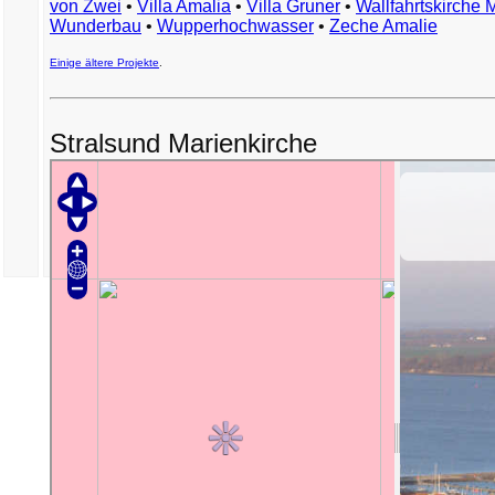
von Zwei
•
Villa Amalia
•
Villa Gruner
•
Wallfahrtskirche 
Wunderbau
•
Wupperhochwasser
•
Zeche Amalie
Einige ältere Projekte
.
Stralsund Marienkirche