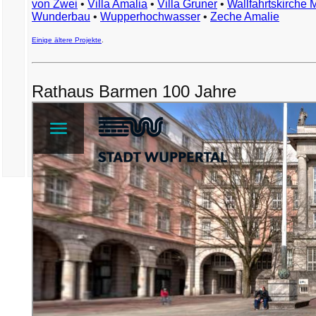
von Zwei
•
Villa Amalia
•
Villa Gruner
•
Wallfahrtskirche 
Wunderbau
•
Wupperhochwasser
•
Zeche Amalie
Einige ältere Projekte
.
Rathaus Barmen 100 Jahre