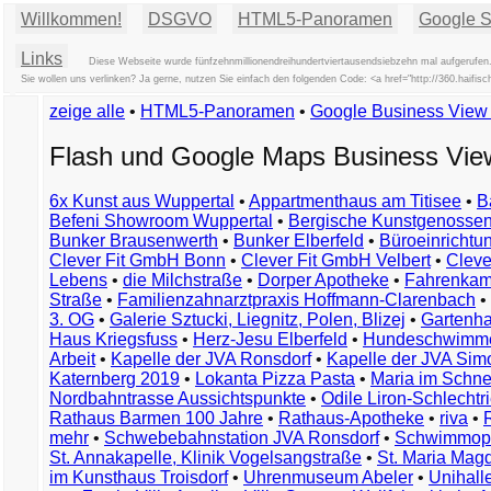
Willkommen!
DSGVO
HTML5-Panoramen
Google St
Links
Diese Webseite wurde fünfzehnmillionendreihundertviertausendsiebzehn mal aufgerufen.
Sie wollen uns verlinken? Ja gerne, nutzen Sie einfach den folgenden Code: <a href="http://360.ha
zeige alle
•
HTML5-Panoramen
•
Google Business Vie
Flash und Google Maps Business Vi
6x Kunst aus Wuppertal
•
Appartmenthaus am Titisee
•
B
Befeni Showroom Wuppertal
•
Bergische Kunstgenossen
Bunker Brausenwerth
•
Bunker Elberfeld
•
Büroeinricht
Clever Fit GmbH Bonn
•
Clever Fit GmbH Velbert
•
Clever
Lebens
•
die Milchstraße
•
Dorper Apotheke
•
Fahrenkam
Straße
•
Familienzahnarztpraxis Hoffmann-Clarenbach
•
3. OG
•
Galerie Sztucki, Liegnitz, Polen, Blizej
•
Gartenha
Haus Kriegsfuss
•
Herz-Jesu Elberfeld
•
Hundeschwimme
Arbeit
•
Kapelle der JVA Ronsdorf
•
Kapelle der JVA Si
Katernberg 2019
•
Lokanta Pizza Pasta
•
Maria im Schn
Nordbahntrasse Aussichtspunkte
•
Odile Liron-Schlecht
Rathaus Barmen 100 Jahre
•
Rathaus-Apotheke
•
riva
•
mehr
•
Schwebebahnstation JVA Ronsdorf
•
Schwimmop
St. Annakapelle, Klinik Vogelsangstraße
•
St. Maria Mag
im Kunsthaus Troisdorf
•
Uhrenmuseum Abeler
•
Unihall