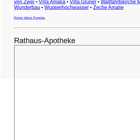
von Zwei
•
Villa Amalia
•
Villa Gruner
•
Wallfahrtskirche 
Wunderbau
•
Wupperhochwasser
•
Zeche Amalie
Einige ältere Projekte
.
Rathaus-Apotheke