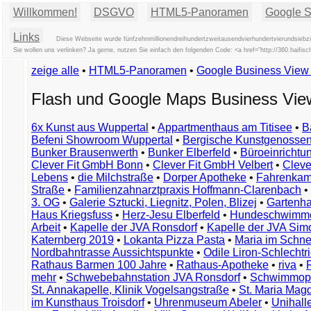
Willkommen!
DSGVO
HTML5-Panoramen
Google St
Links
Diese Webseite wurde fünfzehnmillionendreihundertzweitausendvierhundertvierundsiebz
Sie wollen uns verlinken? Ja gerne, nutzen Sie einfach den folgenden Code: <a href="http://360.ha
zeige alle
•
HTML5-Panoramen
•
Google Business Vie
Flash und Google Maps Business Vi
6x Kunst aus Wuppertal
•
Appartmenthaus am Titisee
•
B
Befeni Showroom Wuppertal
•
Bergische Kunstgenossen
Bunker Brausenwerth
•
Bunker Elberfeld
•
Büroeinricht
Clever Fit GmbH Bonn
•
Clever Fit GmbH Velbert
•
Clever
Lebens
•
die Milchstraße
•
Dorper Apotheke
•
Fahrenkam
Straße
•
Familienzahnarztpraxis Hoffmann-Clarenbach
•
3. OG
•
Galerie Sztucki, Liegnitz, Polen, Blizej
•
Gartenha
Haus Kriegsfuss
•
Herz-Jesu Elberfeld
•
Hundeschwimme
Arbeit
•
Kapelle der JVA Ronsdorf
•
Kapelle der JVA Si
Katernberg 2019
•
Lokanta Pizza Pasta
•
Maria im Schn
Nordbahntrasse Aussichtspunkte
•
Odile Liron-Schlecht
Rathaus Barmen 100 Jahre
•
Rathaus-Apotheke
•
riva
•
mehr
•
Schwebebahnstation JVA Ronsdorf
•
Schwimmop
St. Annakapelle, Klinik Vogelsangstraße
•
St. Maria Mag
im Kunsthaus Troisdorf
•
Uhrenmuseum Abeler
•
Unihall