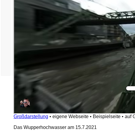
Großdarstellung
•
eigene Webseite
•
Beispielseite
•
auf 
Das Wupperhochwasser am 15.7.2021