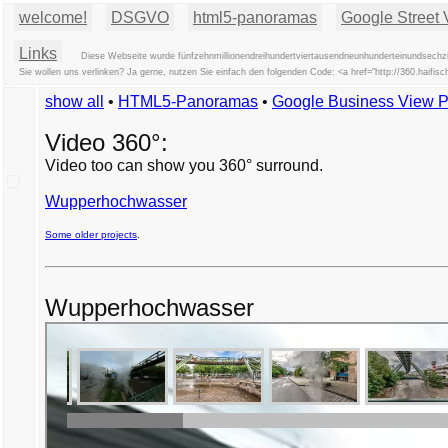
welcome!
DSGVO
html5-panoramas
Google Street 
Links
Diese Webseite wurde fünfzehnmillionendreihundertviertausendneunhunderteinundsechzi
Sie wollen uns verlinken? Ja gerne, nutzen Sie einfach den folgenden Code: <a href="http://360.hai
show all
•
HTML5-Panoramas
•
Google Business View 
Video 360°:
Video too can show you 360° surround.
Wupperhochwasser
Some older projects
.
Wupperhochwasser