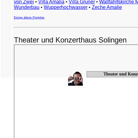
von Zwei
•
Villa Amalia
•
Villa Gruner
•
Wallfahrtskirche 
Wunderbau
•
Wupperhochwasser
•
Zeche Amalie
Einige ältere Projekte
.
Theater und Konzerthaus Solingen