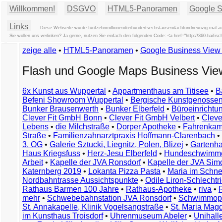
Willkommen!
DSGVO
HTML5-Panoramen
Google St
Links
Diese Webseite wurde fünfzehnmillionendreihundertsechstausendachtundneunzig mal auf
Sie wollen uns verlinken? Ja gerne, nutzen Sie einfach den folgenden Code: <a href="http://360.hai
zeige alle
•
HTML5-Panoramen
•
Google Business Vie
Flash und Google Maps Business Vi
6x Kunst aus Wuppertal
•
Appartmenthaus am Titisee
•
B
Befeni Showroom Wuppertal
•
Bergische Kunstgenossen
Bunker Brausenwerth
•
Bunker Elberfeld
•
Büroeinricht
Clever Fit GmbH Bonn
•
Clever Fit GmbH Velbert
•
Clever
Lebens
•
die Milchstraße
•
Dorper Apotheke
•
Fahrenkam
Straße
•
Familienzahnarztpraxis Hoffmann-Clarenbach
•
3. OG
•
Galerie Sztucki, Liegnitz, Polen, Blizej
•
Gartenha
Haus Kriegsfuss
•
Herz-Jesu Elberfeld
•
Hundeschwimme
Arbeit
•
Kapelle der JVA Ronsdorf
•
Kapelle der JVA Si
Katernberg 2019
•
Lokanta Pizza Pasta
•
Maria im Schn
Nordbahntrasse Aussichtspunkte
•
Odile Liron-Schlecht
Rathaus Barmen 100 Jahre
•
Rathaus-Apotheke
•
riva
•
mehr
•
Schwebebahnstation JVA Ronsdorf
•
Schwimmop
St. Annakapelle, Klinik Vogelsangstraße
•
St. Maria Mag
im Kunsthaus Troisdorf
•
Uhrenmuseum Abeler
•
Unihall