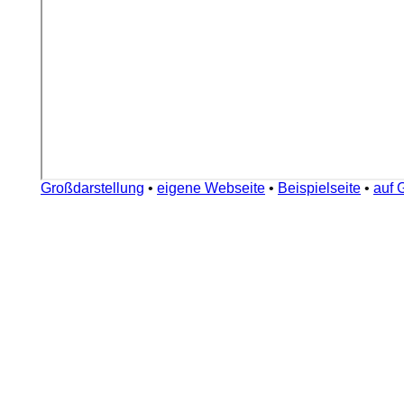
Großdarstellung
•
eigene Webseite
•
Beispielseite
•
auf 