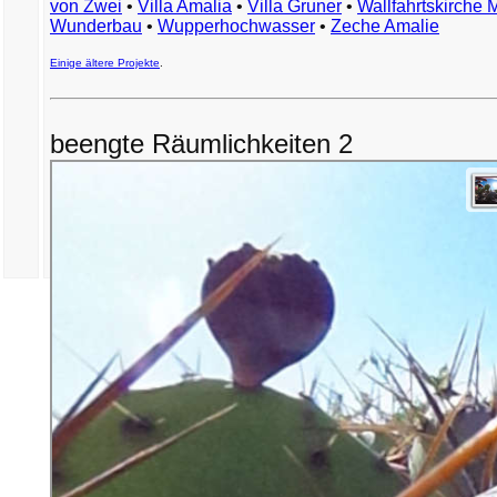
von Zwei
•
Villa Amalia
•
Villa Gruner
•
Wallfahrtskirche 
Wunderbau
•
Wupperhochwasser
•
Zeche Amalie
Einige ältere Projekte
.
beengte Räumlichkeiten 2