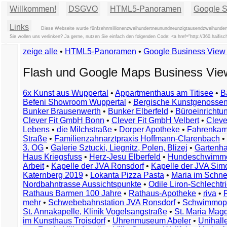
Willkommen!
DSGVO
HTML5-Panoramen
Google St
Links
Diese Webseite wurde fünfzehnmillionenzweihundertneunundneunzigtausendzweihundertvi
Sie wollen uns verlinken? Ja gerne, nutzen Sie einfach den folgenden Code: <a href="http://360.hai
zeige alle
•
HTML5-Panoramen
•
Google Business Vie
Flash und Google Maps Business Vi
6x Kunst aus Wuppertal
•
Appartmenthaus am Titisee
•
B
Befeni Showroom Wuppertal
•
Bergische Kunstgenossen
Bunker Brausenwerth
•
Bunker Elberfeld
•
Büroeinricht
Clever Fit GmbH Bonn
•
Clever Fit GmbH Velbert
•
Clever
Lebens
•
die Milchstraße
•
Dorper Apotheke
•
Fahrenkam
Straße
•
Familienzahnarztpraxis Hoffmann-Clarenbach
•
3. OG
•
Galerie Sztucki, Liegnitz, Polen, Blizej
•
Gartenha
Haus Kriegsfuss
•
Herz-Jesu Elberfeld
•
Hundeschwimme
Arbeit
•
Kapelle der JVA Ronsdorf
•
Kapelle der JVA Si
Katernberg 2019
•
Lokanta Pizza Pasta
•
Maria im Schn
Nordbahntrasse Aussichtspunkte
•
Odile Liron-Schlecht
Rathaus Barmen 100 Jahre
•
Rathaus-Apotheke
•
riva
•
mehr
•
Schwebebahnstation JVA Ronsdorf
•
Schwimmop
St. Annakapelle, Klinik Vogelsangstraße
•
St. Maria Mag
im Kunsthaus Troisdorf
•
Uhrenmuseum Abeler
•
Unihall