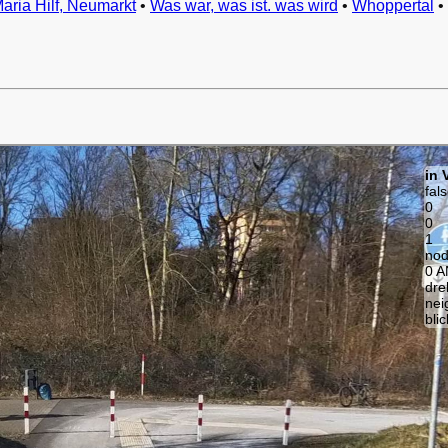
Maria Hilf, Neumarkt
•
Was war, was ist. was wird
•
Whoppertal
•