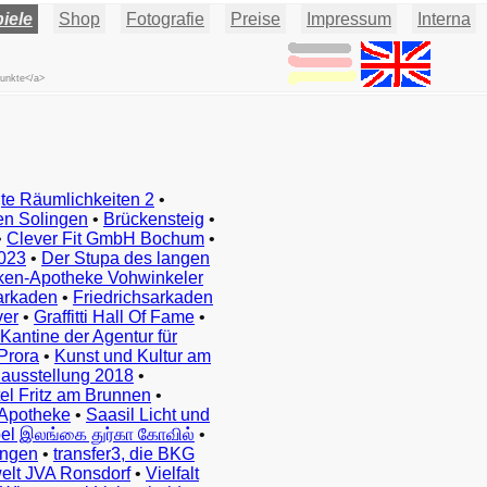
iele
Shop
Fotografie
Preise
Impressum
Interna
punkte</a>
te Räumlichkeiten 2
•
en Solingen
•
Brückensteig
•
•
Clever Fit GmbH Bochum
•
023
•
Der Stupa des langen
ken-Apotheke Vohwinkeler
arkaden
•
Friedrichsarkaden
ver
•
Graffitti Hall Of Fame
•
Kantine der Agentur für
Prora
•
Kunst und Kultur am
ausstellung 2018
•
el Fritz am Brunnen
•
Apotheke
•
Saasil Licht und
el இலங்கை துர்கா கோவில்
•
ingen
•
transfer3, die BKG
elt JVA Ronsdorf
•
Vielfalt