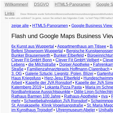
Willkommen!
DSGVO
HTML5-Panoramen
Google St
Links
Diese Webseite wurde fünfzehnmillionenzweihundertneunundneunzigtausenddreihundertac
Sie wollen uns verlinken? Ja gerne, nutzen Sie einfach den folgenden Code: <a href="http://360.ha
zeige alle
•
HTML5-Panoramen
•
Google Business Vie
Flash und Google Maps Business Vi
6x Kunst aus Wuppertal
•
Appartmenthaus am Titisee
•
B
Befeni Showroom Wuppertal
•
Bergische Kunstgenossen
Bunker Brausenwerth
•
Bunker Elberfeld
•
Büroeinricht
Clever Fit GmbH Bonn
•
Clever Fit GmbH Velbert
•
Clever
Lebens
•
die Milchstraße
•
Dorper Apotheke
•
Fahrenkam
Straße
•
Familienzahnarztpraxis Hoffmann-Clarenbach
•
3. OG
•
Galerie Sztucki, Liegnitz, Polen, Blizej
•
Gartenha
Haus Kriegsfuss
•
Herz-Jesu Elberfeld
•
Hundeschwimme
Arbeit
•
Kapelle der JVA Ronsdorf
•
Kapelle der JVA Si
Katernberg 2019
•
Lokanta Pizza Pasta
•
Maria im Schn
Nordbahntrasse Aussichtspunkte
•
Odile Liron-Schlecht
Rathaus Barmen 100 Jahre
•
Rathaus-Apotheke
•
riva
•
mehr
•
Schwebebahnstation JVA Ronsdorf
•
Schwimmop
St. Annakapelle, Klinik Vogelsangstraße
•
St. Maria Mag
im Kunsthaus Troisdorf
•
Uhrenmuseum Abeler
•
Unihall