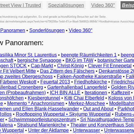
reet View | Trusted
Speziallösungen
Video 360°
Beisp
htundvierzig mal aufgerufen. Es sind gerade achtundfünfzig Besucher auf der Seite.
ifischbar.de/mehrbeispiele.aspx?welcher=b756206a-7edd-47ce-9ba4-5b6902c9684b">Nordbahntrasse Aussichts
w Panoramen
•
Beispiele
Sonderlösungen
•
Video 360°
Examples
ew Panoramen:
Exemples
Esempi
asilika Minor St. Laurentius
•
beengte Räumlichkeiten 1
•
beeng
Vorbeelden
schaft
•
bergische Synagoge
•
BKG im TAW
•
botanischer Gart
Przykłady
ungen STOCK
•
Cap-Markt
•
Christ-König
•
Clever Fit Ennepetal
Ejemplos
 Fit Velbert Mitte
•
Das Zittern des Fälschers
•
Denkanstösse 2
Örnekler
p zweites Obergeschoss
•
Falken-Apotheke Kaiserstraße
•
Fal
Παραδείγματα
Färberei Weskott
•
Feuertal 2013
•
Friedhofskirche
•
Friedrichs
Примеры
llenbad Cronenberg
•
Gartenhallenbad Langerfeld
•
Golden Ri
n (Probeaufnahmen)
•
ICH BIN ALLE
•
Iterationen
•
Kaffezeit
•
示
monshöfchen
•
Kiesbergtunnel
•
Kitti Chai Elberfeld
•
Koloss von 
例
ee
•
Memento * Anachronismen
•
Merkez-Moschee
•
Modellbahn
例
riemen und Ellen Blank-Hasselwander
•
Out and About
•
Parkhot
Rollos
•
Rooftopping Wuppertal • Skyjump Wuppertal
•
Rubens-
예
er
•
Schwimmsportleistungszentrum
•
Sri Navathurgadevi-Temp
dalena
•
Stralsund Marienkirche
•
Theater und Konzerthaus Sol
e Wuppertal
•
Unter der Aktlampe
•
Unterwasser
•
Unterwasserw