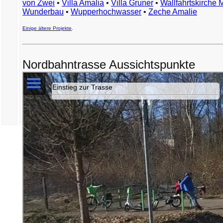
von Zwei
•
Villa Amalia
•
Villa Gruner
•
Wallfahrtskirche 
Wunderbau
•
Wupperhochwasser
•
Zeche Amalie
Einige ältere Projekte
.
Nordbahntrasse Aussichtspunkte