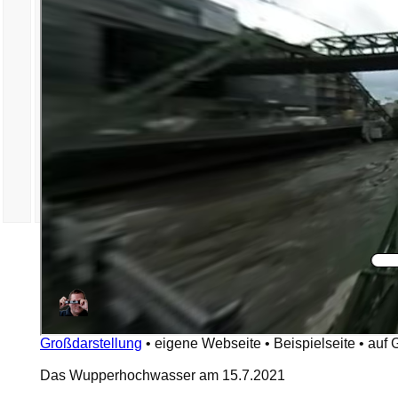
Großdarstellung
•
eigene Webseite
•
Beispielseite
•
auf 
Das Wupperhochwasser am 15.7.2021