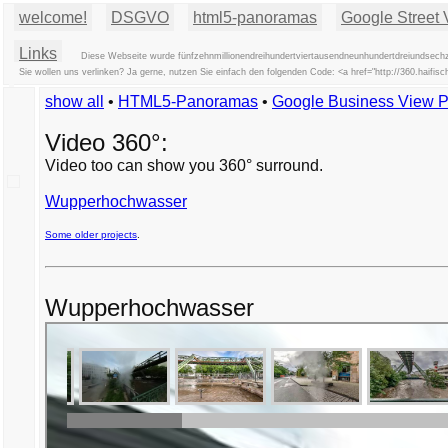
welcome!
DSGVO
html5-panoramas
Google Street 
Links
Diese Webseite wurde fünfzehnmillionendreihundertviertausendneunhundertdreiundsechz
Sie wollen uns verlinken? Ja gerne, nutzen Sie einfach den folgenden Code: <a href="http://360.haif
show all
•
HTML5-Panoramas
•
Google Business View 
Video 360°:
Video too can show you 360° surround.
Wupperhochwasser
Some older projects
.
Wupperhochwasser