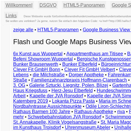
Willkommen!
DSGVO
HTML5-Panoramen
Google St
Links
Diese Webseite wurde fünfzehnmillionendreihundertzweitausenddreihundertsiebenundsie
Sie wollen uns verlinken? Ja gerne, nutzen Sie einfach den folgenden Code: <a href="http://360.ha
zeige alle
•
HTML5-Panoramen
•
Google Business Vie
Flash und Google Maps Business Vi
6x Kunst aus Wuppertal
•
Appartmenthaus am Titisee
•
B
Befeni Showroom Wuppertal
•
Bergische Kunstgenossen
Bunker Brausenwerth
•
Bunker Elberfeld
•
Büroeinricht
Clever Fit GmbH Bonn
•
Clever Fit GmbH Velbert
•
Clever
Lebens
•
die Milchstraße
•
Dorper Apotheke
•
Fahrenkam
Straße
•
Familienzahnarztpraxis Hoffmann-Clarenbach
•
3. OG
•
Galerie Sztucki, Liegnitz, Polen, Blizej
•
Gartenha
Haus Kriegsfuss
•
Herz-Jesu Elberfeld
•
Hundeschwimme
Arbeit
•
Kapelle der JVA Ronsdorf
•
Kapelle der JVA Si
Katernberg 2019
•
Lokanta Pizza Pasta
•
Maria im Schn
Nordbahntrasse Aussichtspunkte
•
Odile Liron-Schlecht
Rathaus Barmen 100 Jahre
•
Rathaus-Apotheke
•
riva
•
mehr
•
Schwebebahnstation JVA Ronsdorf
•
Schwimmop
St. Annakapelle, Klinik Vogelsangstraße
•
St. Maria Mag
im Kunsthaus Troisdorf
•
Uhrenmuseum Abeler
•
Unihall