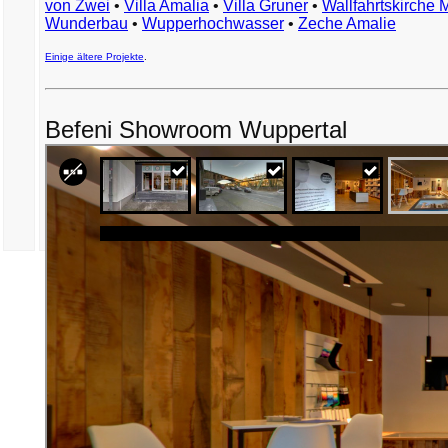
von Zwei
•
Villa Amalia
•
Villa Gruner
•
Wallfahrtskirche 
Wunderbau
•
Wupperhochwasser
•
Zeche Amalie
Einige ältere Projekte
.
Befeni Showroom Wuppertal