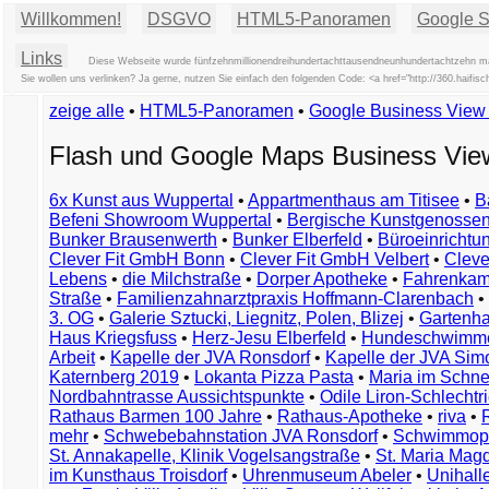
Willkommen!
DSGVO
HTML5-Panoramen
Google St
Links
Diese Webseite wurde fünfzehnmillionendreihundertachttausendneunhundertachtzehn ma
Sie wollen uns verlinken? Ja gerne, nutzen Sie einfach den folgenden Code: <a href="http://360.hai
zeige alle
•
HTML5-Panoramen
•
Google Business Vie
Flash und Google Maps Business Vi
6x Kunst aus Wuppertal
•
Appartmenthaus am Titisee
•
B
Befeni Showroom Wuppertal
•
Bergische Kunstgenossen
Bunker Brausenwerth
•
Bunker Elberfeld
•
Büroeinricht
Clever Fit GmbH Bonn
•
Clever Fit GmbH Velbert
•
Clever
Lebens
•
die Milchstraße
•
Dorper Apotheke
•
Fahrenkam
Straße
•
Familienzahnarztpraxis Hoffmann-Clarenbach
•
3. OG
•
Galerie Sztucki, Liegnitz, Polen, Blizej
•
Gartenha
Haus Kriegsfuss
•
Herz-Jesu Elberfeld
•
Hundeschwimme
Arbeit
•
Kapelle der JVA Ronsdorf
•
Kapelle der JVA Si
Katernberg 2019
•
Lokanta Pizza Pasta
•
Maria im Schn
Nordbahntrasse Aussichtspunkte
•
Odile Liron-Schlecht
Rathaus Barmen 100 Jahre
•
Rathaus-Apotheke
•
riva
•
mehr
•
Schwebebahnstation JVA Ronsdorf
•
Schwimmop
St. Annakapelle, Klinik Vogelsangstraße
•
St. Maria Mag
im Kunsthaus Troisdorf
•
Uhrenmuseum Abeler
•
Unihall