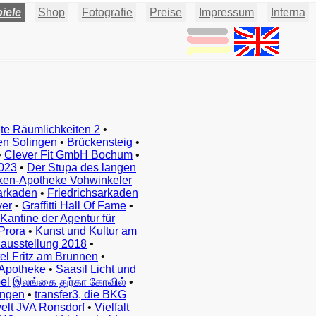
iele
Shop
Fotografie
Preise
Impressum
Interna
te Räumlichkeiten 2
•
en Solingen
•
Brückensteig
•
•
Clever Fit GmbH Bochum
•
023
•
Der Stupa des langen
ken-Apotheke Vohwinkeler
arkaden
•
Friedrichsarkaden
ver
•
Graffitti Hall Of Fame
•
Kantine der Agentur für
Prora
•
Kunst und Kultur am
ausstellung 2018
•
el Fritz am Brunnen
•
Apotheke
•
Saasil Licht und
el இலங்கை துர்கா கோவில்
•
ingen
•
transfer3, die BKG
elt JVA Ronsdorf
•
Vielfalt