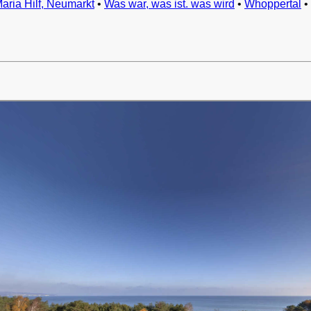
Maria Hilf, Neumarkt
•
Was war, was ist. was wird
•
Whoppertal
•