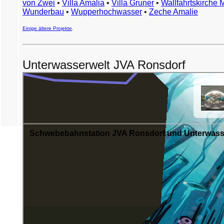
von Zwei
•
Villa Amalia
•
Villa Gruner
•
Wallfahrtskirche 
Wunderbau
•
Wupperhochwasser
•
Zeche Amalie
Einige ältere Projekte
.
Unterwasserwelt JVA Ronsdorf