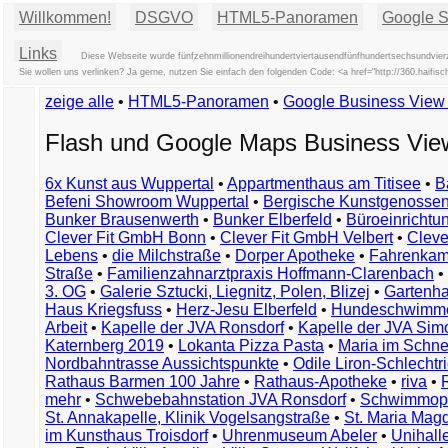
Willkommen!
DSGVO
HTML5-Panoramen
Google St
Links
Diese Webseite wurde fünfzehnmillionendreihundertviertausendfünfhundertsechsundvier
Sie wollen uns verlinken? Ja gerne, nutzen Sie einfach den folgenden Code: <a href="http://360.hai
zeige alle
•
HTML5-Panoramen
•
Google Business Vie
Flash und Google Maps Business Vi
6x Kunst aus Wuppertal
•
Appartmenthaus am Titisee
•
B
Befeni Showroom Wuppertal
•
Bergische Kunstgenossen
Bunker Brausenwerth
•
Bunker Elberfeld
•
Büroeinricht
Clever Fit GmbH Bonn
•
Clever Fit GmbH Velbert
•
Clever
Lebens
•
die Milchstraße
•
Dorper Apotheke
•
Fahrenkam
Straße
•
Familienzahnarztpraxis Hoffmann-Clarenbach
•
3. OG
•
Galerie Sztucki, Liegnitz, Polen, Blizej
•
Gartenha
Haus Kriegsfuss
•
Herz-Jesu Elberfeld
•
Hundeschwimme
Arbeit
•
Kapelle der JVA Ronsdorf
•
Kapelle der JVA Si
Katernberg 2019
•
Lokanta Pizza Pasta
•
Maria im Schn
Nordbahntrasse Aussichtspunkte
•
Odile Liron-Schlecht
Rathaus Barmen 100 Jahre
•
Rathaus-Apotheke
•
riva
•
mehr
•
Schwebebahnstation JVA Ronsdorf
•
Schwimmop
St. Annakapelle, Klinik Vogelsangstraße
•
St. Maria Mag
im Kunsthaus Troisdorf
•
Uhrenmuseum Abeler
•
Unihall