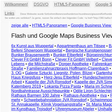
Willkommen!
DSGVO
HTML5-Panoramen
Google St
Links
Diese Webseite wurde fünfzehnmillionenzweihundertsechsundneunzigtausendfünfhunderts
Sie wollen uns verlinken? Ja gerne, nutzen Sie einfach den folgenden Code: <a href="http://360.ha
zeige alle
•
HTML5-Panoramen
•
Google Business Vie
Flash und Google Maps Business Vi
6x Kunst aus Wuppertal
•
Appartmenthaus am Titisee
•
B
Befeni Showroom Wuppertal
•
Bergische Kunstgenossen
Bunker Brausenwerth
•
Bunker Elberfeld
•
Büroeinricht
Clever Fit GmbH Bonn
•
Clever Fit GmbH Velbert
•
Clever
Lebens
•
die Milchstraße
•
Dorper Apotheke
•
Fahrenkam
Straße
•
Familienzahnarztpraxis Hoffmann-Clarenbach
•
3. OG
•
Galerie Sztucki, Liegnitz, Polen, Blizej
•
Gartenha
Haus Kriegsfuss
•
Herz-Jesu Elberfeld
•
Hundeschwimme
Arbeit
•
Kapelle der JVA Ronsdorf
•
Kapelle der JVA Si
Katernberg 2019
•
Lokanta Pizza Pasta
•
Maria im Schn
Nordbahntrasse Aussichtspunkte
•
Odile Liron-Schlecht
Rathaus Barmen 100 Jahre
•
Rathaus-Apotheke
•
riva
•
mehr
•
Schwebebahnstation JVA Ronsdorf
•
Schwimmop
St. Annakapelle, Klinik Vogelsangstraße
•
St. Maria Mag
im Kunsthaus Troisdorf
•
Uhrenmuseum Abeler
•
Unihall