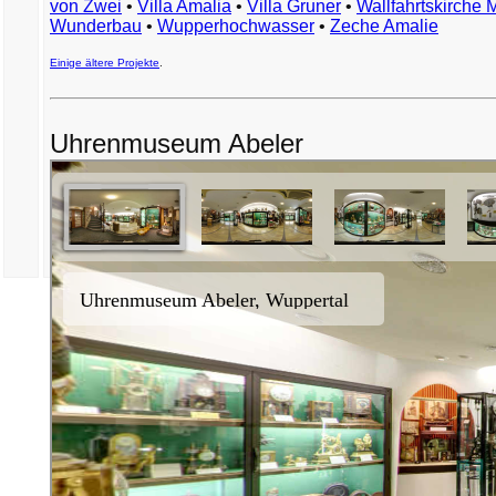
von Zwei
•
Villa Amalia
•
Villa Gruner
•
Wallfahrtskirche 
Wunderbau
•
Wupperhochwasser
•
Zeche Amalie
Einige ältere Projekte
.
Uhrenmuseum Abeler