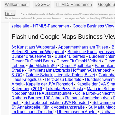
Willkommen!
DSGVO
HTML5-Panoramen
Google St
Links
Diese Webseite wurde fünfzehnmillionendreihundertzwölftausendvierhundertzwanzig mal
Sie wollen uns verlinken? Ja gerne, nutzen Sie einfach den folgenden Code: <a href="http://360.hai
zeige alle
•
HTML5-Panoramen
•
Google Business Vie
Flash und Google Maps Business Vi
6x Kunst aus Wuppertal
•
Appartmenthaus am Titisee
•
B
Befeni Showroom Wuppertal
•
Bergische Kunstgenossen
Bunker Brausenwerth
•
Bunker Elberfeld
•
Büroeinricht
Clever Fit GmbH Bonn
•
Clever Fit GmbH Velbert
•
Clever
Lebens
•
die Milchstraße
•
Dorper Apotheke
•
Fahrenkam
Straße
•
Familienzahnarztpraxis Hoffmann-Clarenbach
•
3. OG
•
Galerie Sztucki, Liegnitz, Polen, Blizej
•
Gartenha
Haus Kriegsfuss
•
Herz-Jesu Elberfeld
•
Hundeschwimme
Arbeit
•
Kapelle der JVA Ronsdorf
•
Kapelle der JVA Si
Katernberg 2019
•
Lokanta Pizza Pasta
•
Maria im Schn
Nordbahntrasse Aussichtspunkte
•
Odile Liron-Schlecht
Rathaus Barmen 100 Jahre
•
Rathaus-Apotheke
•
riva
•
mehr
•
Schwebebahnstation JVA Ronsdorf
•
Schwimmop
St. Annakapelle, Klinik Vogelsangstraße
•
St. Maria Mag
im Kunsthaus Troisdorf
•
Uhrenmuseum Abeler
•
Unihall