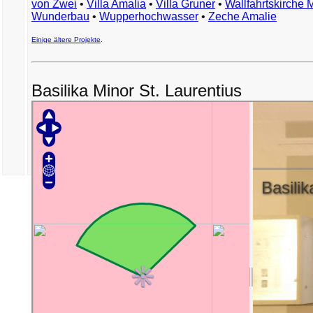
von Zwei
•
Villa Amalia
•
Villa Gruner
•
Wallfahrtskirche 
Wunderbau
•
Wupperhochwasser
•
Zeche Amalie
Einige ältere Projekte
.
Basilika Minor St. Laurentius