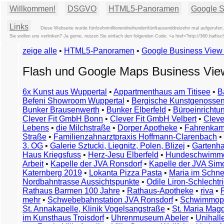
Willkommen!
DSGVO
HTML5-Panoramen
Google St
Links
Diese Webseite wurde fünfzehnmillionendreihundertfünftausenddreizehn mal aufgerufen.
Sie wollen uns verlinken? Ja gerne, nutzen Sie einfach den folgenden Code: <a href="http://360.haif
zeige alle
•
HTML5-Panoramen
•
Google Business Vie
Flash und Google Maps Business Vi
6x Kunst aus Wuppertal
•
Appartmenthaus am Titisee
•
B
Befeni Showroom Wuppertal
•
Bergische Kunstgenossen
Bunker Brausenwerth
•
Bunker Elberfeld
•
Büroeinricht
Clever Fit GmbH Bonn
•
Clever Fit GmbH Velbert
•
Clever
Lebens
•
die Milchstraße
•
Dorper Apotheke
•
Fahrenkam
Straße
•
Familienzahnarztpraxis Hoffmann-Clarenbach
•
3. OG
•
Galerie Sztucki, Liegnitz, Polen, Blizej
•
Gartenha
Haus Kriegsfuss
•
Herz-Jesu Elberfeld
•
Hundeschwimme
Arbeit
•
Kapelle der JVA Ronsdorf
•
Kapelle der JVA Si
Katernberg 2019
•
Lokanta Pizza Pasta
•
Maria im Schn
Nordbahntrasse Aussichtspunkte
•
Odile Liron-Schlecht
Rathaus Barmen 100 Jahre
•
Rathaus-Apotheke
•
riva
•
mehr
•
Schwebebahnstation JVA Ronsdorf
•
Schwimmop
St. Annakapelle, Klinik Vogelsangstraße
•
St. Maria Mag
im Kunsthaus Troisdorf
•
Uhrenmuseum Abeler
•
Unihall