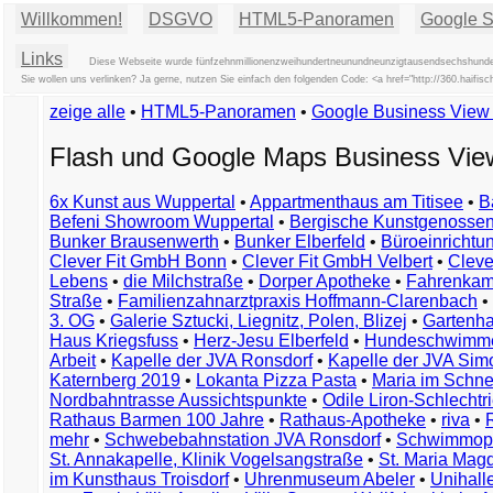
Willkommen!
DSGVO
HTML5-Panoramen
Google St
Links
Diese Webseite wurde fünfzehnmillionenzweihundertneunundneunzigtausendsechshundert
Sie wollen uns verlinken? Ja gerne, nutzen Sie einfach den folgenden Code: <a href="http://360.haif
zeige alle
•
HTML5-Panoramen
•
Google Business Vie
Flash und Google Maps Business Vi
6x Kunst aus Wuppertal
•
Appartmenthaus am Titisee
•
B
Befeni Showroom Wuppertal
•
Bergische Kunstgenossen
Bunker Brausenwerth
•
Bunker Elberfeld
•
Büroeinricht
Clever Fit GmbH Bonn
•
Clever Fit GmbH Velbert
•
Clever
Lebens
•
die Milchstraße
•
Dorper Apotheke
•
Fahrenkam
Straße
•
Familienzahnarztpraxis Hoffmann-Clarenbach
•
3. OG
•
Galerie Sztucki, Liegnitz, Polen, Blizej
•
Gartenha
Haus Kriegsfuss
•
Herz-Jesu Elberfeld
•
Hundeschwimme
Arbeit
•
Kapelle der JVA Ronsdorf
•
Kapelle der JVA Si
Katernberg 2019
•
Lokanta Pizza Pasta
•
Maria im Schn
Nordbahntrasse Aussichtspunkte
•
Odile Liron-Schlecht
Rathaus Barmen 100 Jahre
•
Rathaus-Apotheke
•
riva
•
mehr
•
Schwebebahnstation JVA Ronsdorf
•
Schwimmop
St. Annakapelle, Klinik Vogelsangstraße
•
St. Maria Mag
im Kunsthaus Troisdorf
•
Uhrenmuseum Abeler
•
Unihall