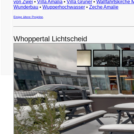
von Zwei
•
Villa Amalia
•
Villa Gruner
•
Wallfahrtskirche 
Wunderbau
•
Wupperhochwasser
•
Zeche Amalie
Einige ältere Projekte
.
Whoppertal Lichtscheid