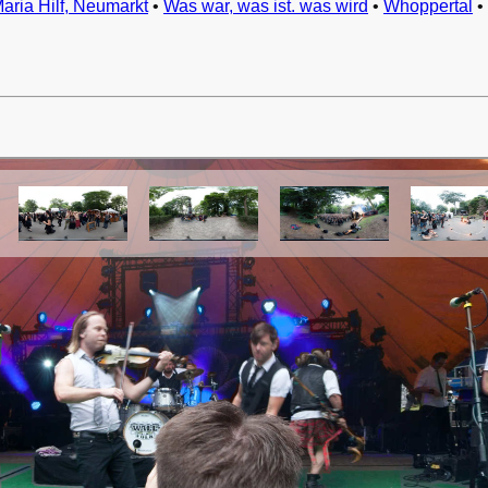
Maria Hilf, Neumarkt
•
Was war, was ist. was wird
•
Whoppertal
•