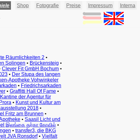
iele
Shop
Fotografie
Preise
Impressum
Interna
.
te Räumlichkeiten 2
•
en Solingen
•
Brückensteig
•
•
Clever Fit GmbH Bochum
•
023
•
Der Stupa des langen
ken-Apotheke Vohwinkeler
arkaden
•
Friedrichsarkaden
ver
•
Graffitti Hall Of Fame
•
Kantine der Agentur für
Prora
•
Kunst und Kultur am
ausstellung 2018
•
el Fritz am Brunnen
•
Apotheke
•
Saasil Licht und
el இலங்கை துர்கா கோவில்
•
ingen
•
transfer3, die BKG
elt JVA Ronsdorf
•
Vielfalt