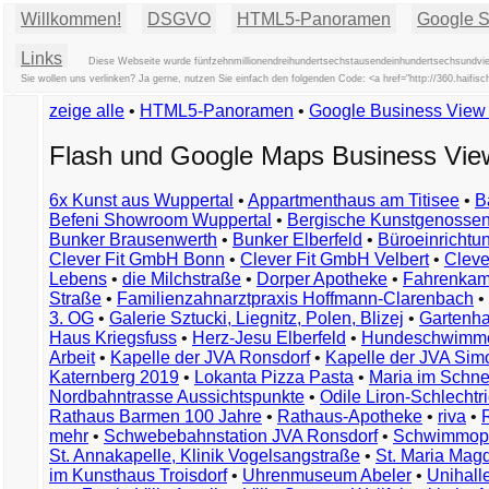
Willkommen!
DSGVO
HTML5-Panoramen
Google St
Links
Diese Webseite wurde fünfzehnmillionendreihundertsechstausendeinhundertsechsundvier
Sie wollen uns verlinken? Ja gerne, nutzen Sie einfach den folgenden Code: <a href="http://360.hai
zeige alle
•
HTML5-Panoramen
•
Google Business Vie
Flash und Google Maps Business Vi
6x Kunst aus Wuppertal
•
Appartmenthaus am Titisee
•
B
Befeni Showroom Wuppertal
•
Bergische Kunstgenossen
Bunker Brausenwerth
•
Bunker Elberfeld
•
Büroeinricht
Clever Fit GmbH Bonn
•
Clever Fit GmbH Velbert
•
Clever
Lebens
•
die Milchstraße
•
Dorper Apotheke
•
Fahrenkam
Straße
•
Familienzahnarztpraxis Hoffmann-Clarenbach
•
3. OG
•
Galerie Sztucki, Liegnitz, Polen, Blizej
•
Gartenha
Haus Kriegsfuss
•
Herz-Jesu Elberfeld
•
Hundeschwimme
Arbeit
•
Kapelle der JVA Ronsdorf
•
Kapelle der JVA Si
Katernberg 2019
•
Lokanta Pizza Pasta
•
Maria im Schn
Nordbahntrasse Aussichtspunkte
•
Odile Liron-Schlecht
Rathaus Barmen 100 Jahre
•
Rathaus-Apotheke
•
riva
•
mehr
•
Schwebebahnstation JVA Ronsdorf
•
Schwimmop
St. Annakapelle, Klinik Vogelsangstraße
•
St. Maria Mag
im Kunsthaus Troisdorf
•
Uhrenmuseum Abeler
•
Unihall