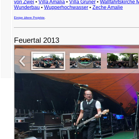
von Zwei
•
Villa Amalia
•
Villa Gruner
•
Wallfahrtskirche 
Wunderbau
•
Wupperhochwasser
•
Zeche Amalie
Einige ältere Projekte
.
Feuertal 2013