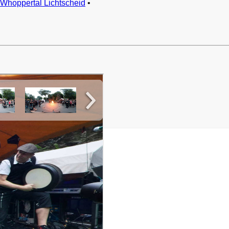
Whoppertal Lichtscheid
•