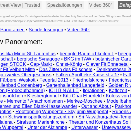
reet View | Trusted
Speziallösungen
Video 360°
Beisp
zig mal aufgerufen. Es sind gerade einhundertachtundsechzig Besucher auf der Seite. Wir grüssen Oxnard
fischbar.de/mehrbeispiele.aspx?welcher=6d0a7619-2c98-41bd-9ca0-16a0c970fbd9">Feuertal 2013</a>
w Panoramen
•
Beispiele
Sonderlösungen
•
Video 360°
Examples
ew Panoramen:
Exemples
Esempi
asilika Minor St. Laurentius
•
beengte Räumlichkeiten 1
•
beeng
Vorbeelden
schaft
•
bergische Synagoge
•
BKG im TAW
•
botanischer Gart
Przykłady
ungen STOCK
•
Cap-Markt
•
Christ-König
•
Clever Fit Ennepetal
Ejemplos
 Fit Velbert Mitte
•
Das Zittern des Fälschers
•
Denkanstösse 2
Örnekler
p zweites Obergeschoss
•
Falken-Apotheke Kaiserstraße
•
Fal
Παραδείγματα
Färberei Weskott
•
Feuertal 2013
•
Friedhofskirche
•
Friedrichs
Примеры
llenbad Cronenberg
•
Gartenhallenbad Langerfeld
•
Golden Ri
n (Probeaufnahmen)
•
ICH BIN ALLE
•
Iterationen
•
Kaffezeit
•
示
monshöfchen
•
Kiesbergtunnel
•
Kitti Chai Elberfeld
•
Koloss von 
例
ee
•
Memento * Anachronismen
•
Merkez-Moschee
•
Modellbahn
例
riemen und Ellen Blank-Hasselwander
•
Out and About
•
Parkhot
Rollos
•
Rooftopping Wuppertal • Skyjump Wuppertal
•
Rubens-
예
er
•
Schwimmsportleistungszentrum
•
Sri Navathurgadevi-Temp
dalena
•
Stralsund Marienkirche
•
Theater und Konzerthaus Sol
e Wuppertal
•
Unter der Aktlampe
•
Unterwasser
•
Unterwasserw