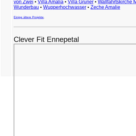
von Zwei
•
Villa Amalia
•
Villa Gruner
•
Wallfahrtskirche 
Wunderbau
•
Wupperhochwasser
•
Zeche Amalie
Einige ältere Projekte
.
Clever Fit Ennepetal