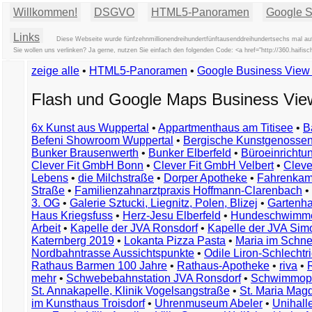
Willkommen!
DSGVO
HTML5-Panoramen
Google St
Links
Diese Webseite wurde fünfzehnmillionendreihundertfünftausenddreihundertsechs mal auf
Sie wollen uns verlinken? Ja gerne, nutzen Sie einfach den folgenden Code: <a href="http://360.haif
zeige alle
•
HTML5-Panoramen
•
Google Business Vie
Flash und Google Maps Business Vi
6x Kunst aus Wuppertal
•
Appartmenthaus am Titisee
•
B
Befeni Showroom Wuppertal
•
Bergische Kunstgenossen
Bunker Brausenwerth
•
Bunker Elberfeld
•
Büroeinricht
Clever Fit GmbH Bonn
•
Clever Fit GmbH Velbert
•
Clever
Lebens
•
die Milchstraße
•
Dorper Apotheke
•
Fahrenkam
Straße
•
Familienzahnarztpraxis Hoffmann-Clarenbach
•
3. OG
•
Galerie Sztucki, Liegnitz, Polen, Blizej
•
Gartenha
Haus Kriegsfuss
•
Herz-Jesu Elberfeld
•
Hundeschwimme
Arbeit
•
Kapelle der JVA Ronsdorf
•
Kapelle der JVA Si
Katernberg 2019
•
Lokanta Pizza Pasta
•
Maria im Schn
Nordbahntrasse Aussichtspunkte
•
Odile Liron-Schlecht
Rathaus Barmen 100 Jahre
•
Rathaus-Apotheke
•
riva
•
mehr
•
Schwebebahnstation JVA Ronsdorf
•
Schwimmop
St. Annakapelle, Klinik Vogelsangstraße
•
St. Maria Mag
im Kunsthaus Troisdorf
•
Uhrenmuseum Abeler
•
Unihall