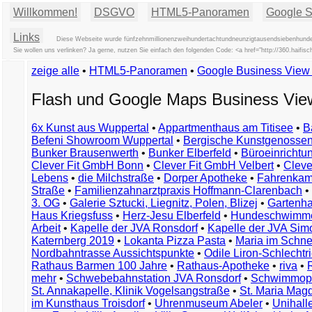
Willkommen!
DSGVO
HTML5-Panoramen
Google St
Links
Diese Webseite wurde fünfzehnmillionenzweihundertachtundneunzigtausendsiebenhundert
Sie wollen uns verlinken? Ja gerne, nutzen Sie einfach den folgenden Code: <a href="http://360.hai
zeige alle
•
HTML5-Panoramen
•
Google Business Vie
Flash und Google Maps Business Vi
6x Kunst aus Wuppertal
•
Appartmenthaus am Titisee
•
B
Befeni Showroom Wuppertal
•
Bergische Kunstgenossen
Bunker Brausenwerth
•
Bunker Elberfeld
•
Büroeinricht
Clever Fit GmbH Bonn
•
Clever Fit GmbH Velbert
•
Clever
Lebens
•
die Milchstraße
•
Dorper Apotheke
•
Fahrenkam
Straße
•
Familienzahnarztpraxis Hoffmann-Clarenbach
•
3. OG
•
Galerie Sztucki, Liegnitz, Polen, Blizej
•
Gartenha
Haus Kriegsfuss
•
Herz-Jesu Elberfeld
•
Hundeschwimme
Arbeit
•
Kapelle der JVA Ronsdorf
•
Kapelle der JVA Si
Katernberg 2019
•
Lokanta Pizza Pasta
•
Maria im Schn
Nordbahntrasse Aussichtspunkte
•
Odile Liron-Schlecht
Rathaus Barmen 100 Jahre
•
Rathaus-Apotheke
•
riva
•
mehr
•
Schwebebahnstation JVA Ronsdorf
•
Schwimmop
St. Annakapelle, Klinik Vogelsangstraße
•
St. Maria Mag
im Kunsthaus Troisdorf
•
Uhrenmuseum Abeler
•
Unihall