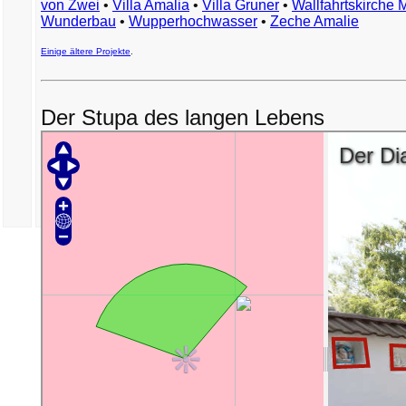
von Zwei
•
Villa Amalia
•
Villa Gruner
•
Wallfahrtskirche 
Wunderbau
•
Wupperhochwasser
•
Zeche Amalie
Einige ältere Projekte
.
Der Stupa des langen Lebens