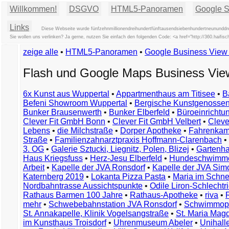
Willkommen!
DSGVO
HTML5-Panoramen
Google St
Links
Diese Webseite wurde fünfzehnmillionendreihundertfünftausendsiebenhundertneununddrei
Sie wollen uns verlinken? Ja gerne, nutzen Sie einfach den folgenden Code: <a href="http://360.hai
zeige alle
•
HTML5-Panoramen
•
Google Business Vie
Flash und Google Maps Business Vi
6x Kunst aus Wuppertal
•
Appartmenthaus am Titisee
•
B
Befeni Showroom Wuppertal
•
Bergische Kunstgenossen
Bunker Brausenwerth
•
Bunker Elberfeld
•
Büroeinricht
Clever Fit GmbH Bonn
•
Clever Fit GmbH Velbert
•
Clever
Lebens
•
die Milchstraße
•
Dorper Apotheke
•
Fahrenkam
Straße
•
Familienzahnarztpraxis Hoffmann-Clarenbach
•
3. OG
•
Galerie Sztucki, Liegnitz, Polen, Blizej
•
Gartenha
Haus Kriegsfuss
•
Herz-Jesu Elberfeld
•
Hundeschwimme
Arbeit
•
Kapelle der JVA Ronsdorf
•
Kapelle der JVA Si
Katernberg 2019
•
Lokanta Pizza Pasta
•
Maria im Schn
Nordbahntrasse Aussichtspunkte
•
Odile Liron-Schlecht
Rathaus Barmen 100 Jahre
•
Rathaus-Apotheke
•
riva
•
mehr
•
Schwebebahnstation JVA Ronsdorf
•
Schwimmop
St. Annakapelle, Klinik Vogelsangstraße
•
St. Maria Mag
im Kunsthaus Troisdorf
•
Uhrenmuseum Abeler
•
Unihall