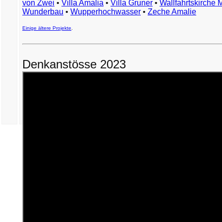
von Zwei
•
Villa Amalia
•
Villa Gruner
•
Wallfahrtskirche 
Wunderbau
•
Wupperhochwasser
•
Zeche Amalie
Einige ältere Projekte
.
Denkanstösse 2023