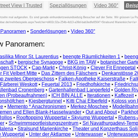
reet View | Trusted
Speziallösungen
Video 360°
Beisp
zehn mal aufgerufen. Es sind gerade einhundertzweiundsiebzig Besucher auf der Seite. Wir grüssen La Pu
fischbar.de/mehrbeispiele.aspx?welcher=d402c32a-254b-4d13-a39d-bab3edfe6504">Stralsund Marienkirche</a>
w Panoramen
•
Beispiele
Sonderlösungen
•
Video 360°
Examples
ew Panoramen:
Exemples
Esempi
asilika Minor St. Laurentius
•
beengte Räumlichkeiten 1
•
beeng
Vorbeelden
schaft
•
bergische Synagoge
•
BKG im TAW
•
botanischer Gart
Przykłady
ungen STOCK
•
Cap-Markt
•
Christ-König
•
Clever Fit Ennepetal
Ejemplos
 Fit Velbert Mitte
•
Das Zittern des Fälschers
•
Denkanstösse 2
Örnekler
p zweites Obergeschoss
•
Falken-Apotheke Kaiserstraße
•
Fal
Παραδείγματα
Färberei Weskott
•
Feuertal 2013
•
Friedhofskirche
•
Friedrichs
Примеры
llenbad Cronenberg
•
Gartenhallenbad Langerfeld
•
Golden Ri
n (Probeaufnahmen)
•
ICH BIN ALLE
•
Iterationen
•
Kaffezeit
•
示
monshöfchen
•
Kiesbergtunnel
•
Kitti Chai Elberfeld
•
Koloss von 
例
ee
•
Memento * Anachronismen
•
Merkez-Moschee
•
Modellbahn
例
riemen und Ellen Blank-Hasselwander
•
Out and About
•
Parkhot
Rollos
•
Rooftopping Wuppertal • Skyjump Wuppertal
•
Rubens-
예
er
•
Schwimmsportleistungszentrum
•
Sri Navathurgadevi-Temp
dalena
•
Stralsund Marienkirche
•
Theater und Konzerthaus Sol
e Wuppertal
•
Unter der Aktlampe
•
Unterwasser
•
Unterwasserw