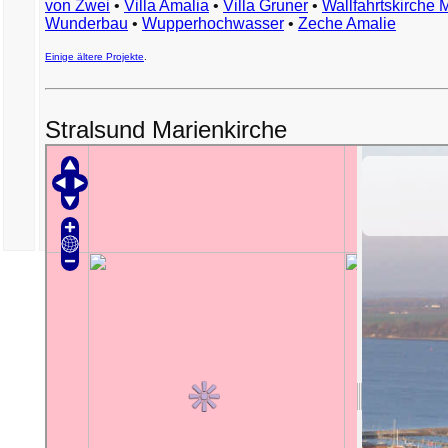
von Zwei
•
Villa Amalia
•
Villa Gruner
•
Wallfahrtskirche 
Wunderbau
•
Wupperhochwasser
•
Zeche Amalie
Einige ältere Projekte
.
Stralsund Marienkirche