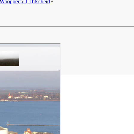
Whoppertal Lichtscheid
•