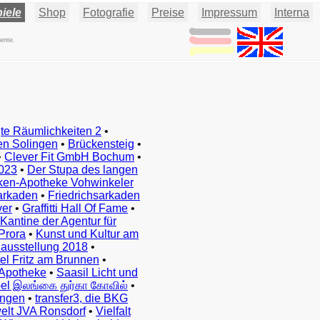
iele
Shop
Fotografie
Preise
Impressum
Interna
ente.
te Räumlichkeiten 2
•
en Solingen
•
Brückensteig
•
•
Clever Fit GmbH Bochum
•
023
•
Der Stupa des langen
ken-Apotheke Vohwinkeler
arkaden
•
Friedrichsarkaden
ver
•
Graffitti Hall Of Fame
•
Kantine der Agentur für
Prora
•
Kunst und Kultur am
ausstellung 2018
•
el Fritz am Brunnen
•
Apotheke
•
Saasil Licht und
el இலங்கை துர்கா கோவில்
•
ingen
•
transfer3, die BKG
elt JVA Ronsdorf
•
Vielfalt