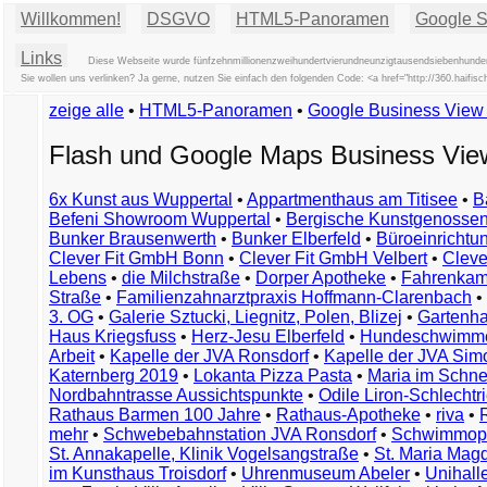
Willkommen!
DSGVO
HTML5-Panoramen
Google St
Links
Diese Webseite wurde fünfzehnmillionenzweihundertvierundneunzigtausendsiebenhundert
Sie wollen uns verlinken? Ja gerne, nutzen Sie einfach den folgenden Code: <a href="http://360.hai
zeige alle
•
HTML5-Panoramen
•
Google Business Vie
Flash und Google Maps Business Vi
6x Kunst aus Wuppertal
•
Appartmenthaus am Titisee
•
B
Befeni Showroom Wuppertal
•
Bergische Kunstgenossen
Bunker Brausenwerth
•
Bunker Elberfeld
•
Büroeinricht
Clever Fit GmbH Bonn
•
Clever Fit GmbH Velbert
•
Clever
Lebens
•
die Milchstraße
•
Dorper Apotheke
•
Fahrenkam
Straße
•
Familienzahnarztpraxis Hoffmann-Clarenbach
•
3. OG
•
Galerie Sztucki, Liegnitz, Polen, Blizej
•
Gartenha
Haus Kriegsfuss
•
Herz-Jesu Elberfeld
•
Hundeschwimme
Arbeit
•
Kapelle der JVA Ronsdorf
•
Kapelle der JVA Si
Katernberg 2019
•
Lokanta Pizza Pasta
•
Maria im Schn
Nordbahntrasse Aussichtspunkte
•
Odile Liron-Schlecht
Rathaus Barmen 100 Jahre
•
Rathaus-Apotheke
•
riva
•
mehr
•
Schwebebahnstation JVA Ronsdorf
•
Schwimmop
St. Annakapelle, Klinik Vogelsangstraße
•
St. Maria Mag
im Kunsthaus Troisdorf
•
Uhrenmuseum Abeler
•
Unihall