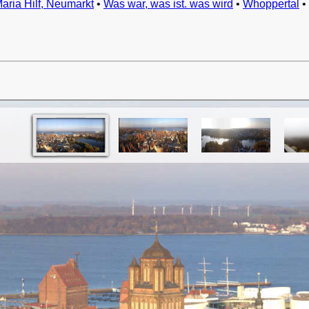
Maria Hilf, Neumarkt
•
Was war, was ist. was wird
•
Whoppertal
•