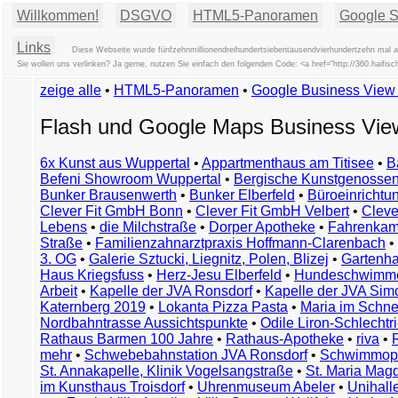
Willkommen!
DSGVO
HTML5-Panoramen
Google St
Links
Diese Webseite wurde fünfzehnmillionendreihundertsiebentausendvierhundertzehn mal a
Sie wollen uns verlinken? Ja gerne, nutzen Sie einfach den folgenden Code: <a href="http://360.ha
zeige alle
•
HTML5-Panoramen
•
Google Business Vie
Flash und Google Maps Business Vi
6x Kunst aus Wuppertal
•
Appartmenthaus am Titisee
•
B
Befeni Showroom Wuppertal
•
Bergische Kunstgenossen
Bunker Brausenwerth
•
Bunker Elberfeld
•
Büroeinricht
Clever Fit GmbH Bonn
•
Clever Fit GmbH Velbert
•
Clever
Lebens
•
die Milchstraße
•
Dorper Apotheke
•
Fahrenkam
Straße
•
Familienzahnarztpraxis Hoffmann-Clarenbach
•
3. OG
•
Galerie Sztucki, Liegnitz, Polen, Blizej
•
Gartenha
Haus Kriegsfuss
•
Herz-Jesu Elberfeld
•
Hundeschwimme
Arbeit
•
Kapelle der JVA Ronsdorf
•
Kapelle der JVA Si
Katernberg 2019
•
Lokanta Pizza Pasta
•
Maria im Schn
Nordbahntrasse Aussichtspunkte
•
Odile Liron-Schlecht
Rathaus Barmen 100 Jahre
•
Rathaus-Apotheke
•
riva
•
mehr
•
Schwebebahnstation JVA Ronsdorf
•
Schwimmop
St. Annakapelle, Klinik Vogelsangstraße
•
St. Maria Mag
im Kunsthaus Troisdorf
•
Uhrenmuseum Abeler
•
Unihall