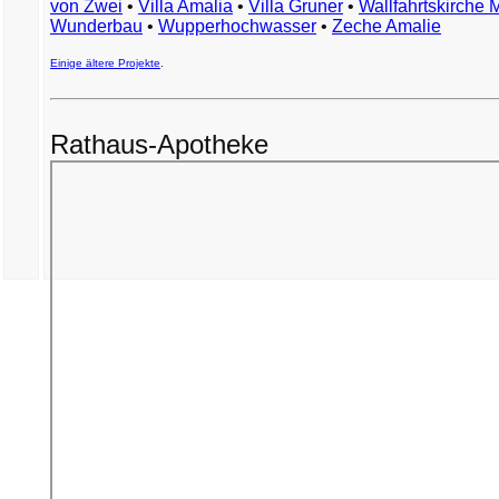
von Zwei
•
Villa Amalia
•
Villa Gruner
•
Wallfahrtskirche 
Wunderbau
•
Wupperhochwasser
•
Zeche Amalie
Einige ältere Projekte
.
Rathaus-Apotheke