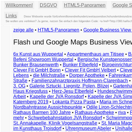
Willkommen!
DSGVO
HTML5-Panoramen
Google St
Links
Diese Webseite wurde fünfzehnmillionendreihundertzweitausendsechshundertdreiundzwan
Sie wollen uns verlinken? Ja gerne, nutzen Sie einfach den folgenden Code: <a href="http://360.hai
zeige alle
•
HTML5-Panoramen
•
Google Business Vie
Flash und Google Maps Business Vi
6x Kunst aus Wuppertal
•
Appartmenthaus am Titisee
•
B
Befeni Showroom Wuppertal
•
Bergische Kunstgenossen
Bunker Brausenwerth
•
Bunker Elberfeld
•
Büroeinricht
Clever Fit GmbH Bonn
•
Clever Fit GmbH Velbert
•
Clever
Lebens
•
die Milchstraße
•
Dorper Apotheke
•
Fahrenkam
Straße
•
Familienzahnarztpraxis Hoffmann-Clarenbach
•
3. OG
•
Galerie Sztucki, Liegnitz, Polen, Blizej
•
Gartenha
Haus Kriegsfuss
•
Herz-Jesu Elberfeld
•
Hundeschwimme
Arbeit
•
Kapelle der JVA Ronsdorf
•
Kapelle der JVA Si
Katernberg 2019
•
Lokanta Pizza Pasta
•
Maria im Schn
Nordbahntrasse Aussichtspunkte
•
Odile Liron-Schlecht
Rathaus Barmen 100 Jahre
•
Rathaus-Apotheke
•
riva
•
mehr
•
Schwebebahnstation JVA Ronsdorf
•
Schwimmop
St. Annakapelle, Klinik Vogelsangstraße
•
St. Maria Mag
im Kunsthaus Troisdorf
•
Uhrenmuseum Abeler
•
Unihall