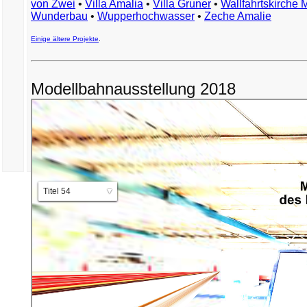
von Zwei
•
Villa Amalia
•
Villa Gruner
•
Wallfahrtskirche 
Wunderbau
•
Wupperhochwasser
•
Zeche Amalie
Einige ältere Projekte
.
Modellbahnausstellung 2018