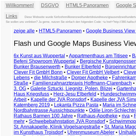
Willkommen!
DSGVO
HTML5-Panoramen
Google St
Links
Diese Webseite wurde fünfzehnmillionenzweihundertdreiundneunzigtausendzweihundertvi
Sie wollen uns verlinken? Ja gerne, nutzen Sie einfach den folgenden Code: <a href="http://360.hai
zeige alle
•
HTML5-Panoramen
•
Google Business Vie
Flash und Google Maps Business Vi
6x Kunst aus Wuppertal
•
Appartmenthaus am Titisee
•
B
Befeni Showroom Wuppertal
•
Bergische Kunstgenossen
Bunker Brausenwerth
•
Bunker Elberfeld
•
Büroeinricht
Clever Fit GmbH Bonn
•
Clever Fit GmbH Velbert
•
Clever
Lebens
•
die Milchstraße
•
Dorper Apotheke
•
Fahrenkam
Straße
•
Familienzahnarztpraxis Hoffmann-Clarenbach
•
3. OG
•
Galerie Sztucki, Liegnitz, Polen, Blizej
•
Gartenha
Haus Kriegsfuss
•
Herz-Jesu Elberfeld
•
Hundeschwimme
Arbeit
•
Kapelle der JVA Ronsdorf
•
Kapelle der JVA Si
Katernberg 2019
•
Lokanta Pizza Pasta
•
Maria im Schn
Nordbahntrasse Aussichtspunkte
•
Odile Liron-Schlecht
Rathaus Barmen 100 Jahre
•
Rathaus-Apotheke
•
riva
•
mehr
•
Schwebebahnstation JVA Ronsdorf
•
Schwimmop
St. Annakapelle, Klinik Vogelsangstraße
•
St. Maria Mag
im Kunsthaus Troisdorf
•
Uhrenmuseum Abeler
•
Unihall