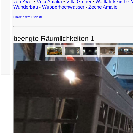
von Zwei
•
Villa Amalia
•
Villa Gruner
•
Wallfahrtskirche 
Wunderbau
•
Wupperhochwasser
•
Zeche Amalie
Einige ältere Projekte
.
beengte Räumlichkeiten 1