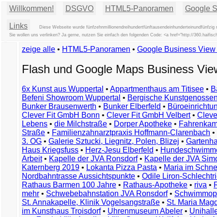
Willkommen!
DSGVO
HTML5-Panoramen
Google St
Links
Diese Webseite wurde fünfzehnmillionendreihundertfünftausendeinhunderteinundfünfzig 
Sie wollen uns verlinken? Ja gerne, nutzen Sie einfach den folgenden Code: <a href="http://360.hai
zeige alle
•
HTML5-Panoramen
•
Google Business Vie
Flash und Google Maps Business Vi
6x Kunst aus Wuppertal
•
Appartmenthaus am Titisee
•
B
Befeni Showroom Wuppertal
•
Bergische Kunstgenossen
Bunker Brausenwerth
•
Bunker Elberfeld
•
Büroeinricht
Clever Fit GmbH Bonn
•
Clever Fit GmbH Velbert
•
Clever
Lebens
•
die Milchstraße
•
Dorper Apotheke
•
Fahrenkam
Straße
•
Familienzahnarztpraxis Hoffmann-Clarenbach
•
3. OG
•
Galerie Sztucki, Liegnitz, Polen, Blizej
•
Gartenha
Haus Kriegsfuss
•
Herz-Jesu Elberfeld
•
Hundeschwimme
Arbeit
•
Kapelle der JVA Ronsdorf
•
Kapelle der JVA Si
Katernberg 2019
•
Lokanta Pizza Pasta
•
Maria im Schn
Nordbahntrasse Aussichtspunkte
•
Odile Liron-Schlecht
Rathaus Barmen 100 Jahre
•
Rathaus-Apotheke
•
riva
•
mehr
•
Schwebebahnstation JVA Ronsdorf
•
Schwimmop
St. Annakapelle, Klinik Vogelsangstraße
•
St. Maria Mag
im Kunsthaus Troisdorf
•
Uhrenmuseum Abeler
•
Unihall