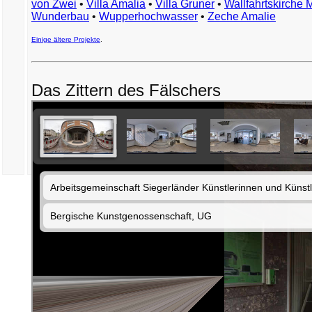
von Zwei
•
Villa Amalia
•
Villa Gruner
•
Wallfahrtskirche 
Wunderbau
•
Wupperhochwasser
•
Zeche Amalie
Einige ältere Projekte
.
Das Zittern des Fälschers